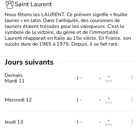
Saint Laurent
Nous fêtons les LAURENT. Ce prénom signifie « feuille
laurier » en latin. Dans l’antiquité, des couronnes de
lauriers étaient tressées pour les vainqueurs. C’est le
symbole de la victoire, du génie et de l’immortalité.
Laurent réapparait en Italie au 15e siècle. En France, son
succès dure de 1965 à 1975. Depuis, il se fait rare.
jours suivants
Demain,
-
-
|
-
-
Mardi 11
km/h
-
-
|
-
Mercredi 12
-
km/h
-
-
|
-
Jeudi 13
-
km/h