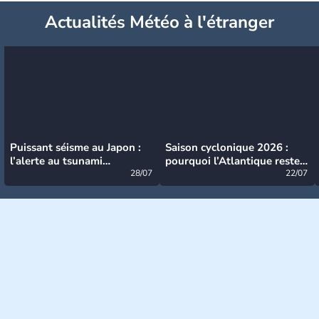
Actualités Météo à l'étranger
Puissant séisme au Japon :
Saison cyclonique 2026 :
l’alerte au tsunami
pourquoi l’Atlantique reste
désormais levée
28/07
très calme à ce stade ?
22/07