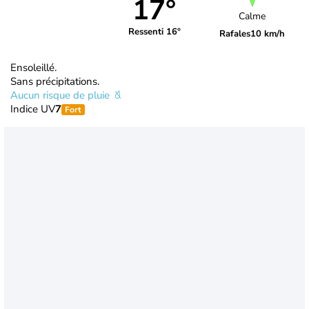
17°
Calme
Ressenti 16°
Rafales
10 km/h
Ensoleillé.
Sans précipitations.
Aucun risque de pluie
Indice UV
7
Fort