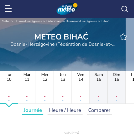
Météo
Bosnie-Herzégovine
Fédération de Bosnie-et-Herzégovine
Bihać
METEO BIHAĆ
Bosnie-Herzégovine (Fédération de Bosnie-et-
Herzégovine)
Lun
Mar
Mer
Jeu
Ven
Sam
Dim
L
10
11
12
13
14
15
16
-
-
-
-
-
-
-
-
-
-
-
-
-
-
Journée
Heure / Heure
Comparer