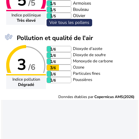
5
/5
Armoises
1
/5
Bouleau
1
/5
Indice pollinique
Olivier
1
/5
Très élevé
Voir tous les pollens
Pollution et qualité de l'air
Dioxyde d'azote
1
/6
Dioxyde de soufre
1
/6
3
Monoxyde de carbone
1
/6
/6
Ozone
3
/6
Particules fines
1
/6
Indice pollution
Poussières
1
/6
Dégradé
Données établies par
Copernicus AMS(2026)