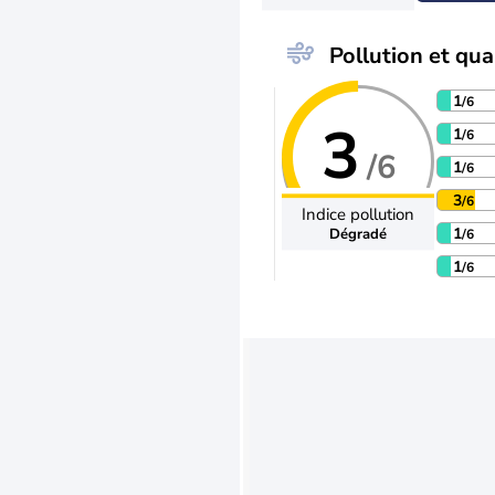
Pollution et qual
1
/6
3
1
/6
/6
1
/6
3
/6
Indice pollution
1
Dégradé
/6
1
/6