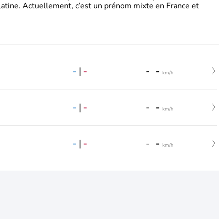
latine. Actuellement, c’est un prénom mixte en France et
-
|
-
-
-
km/h
-
|
-
-
-
km/h
-
|
-
-
-
km/h