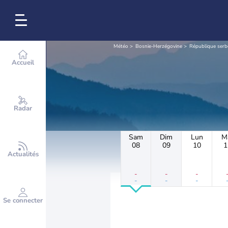
Météo
Bosnie-Herzégovine
République serb
Accueil
Radar
Sam
Dim
Lun
M
08
09
10
1
Actualités
-
-
-
-
-
-
Se connecter