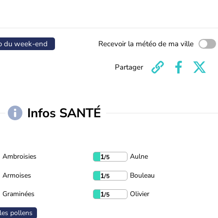
o du week-end
Recevoir la météo de ma ville
Partager
Infos SANTÉ
Ambroisies
Aulne
1
/5
Armoises
Bouleau
1
/5
Graminées
Olivier
1
/5
les pollens