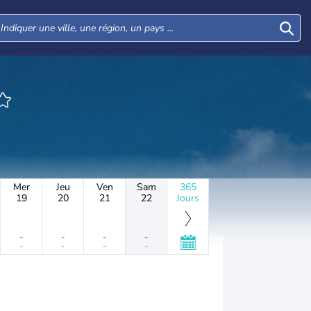
Mer
Jeu
Ven
Sam
365
19
20
21
22
Jours
-
-
-
-
-
-
-
-