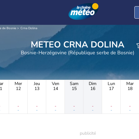
e de Bosnie
Crna Dolina
METEO CRNA DOLINA
Bosnie-Herzégovine (République serbe de Bosnie)
ar
Mer
Jeu
Ven
Sam
Dim
Lun
Mar
1
12
13
14
15
16
17
18
-
-
-
-
-
-
-
-
-
-
-
-
-
-
-
-