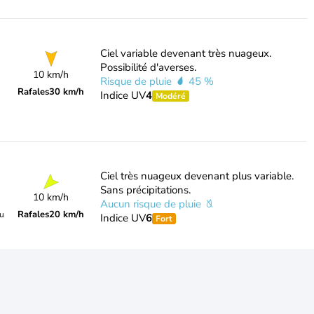
Ciel variable devenant très nuageux.
Possibilité d'averses.
10 km/h
Risque de pluie
45 %
Rafales
30 km/h
Indice UV
4
Modéré
Ciel très nuageux devenant plus variable.
Sans précipitations.
10 km/h
Aucun risque de pluie
Rafales
20 km/h
du
Indice UV
6
Fort