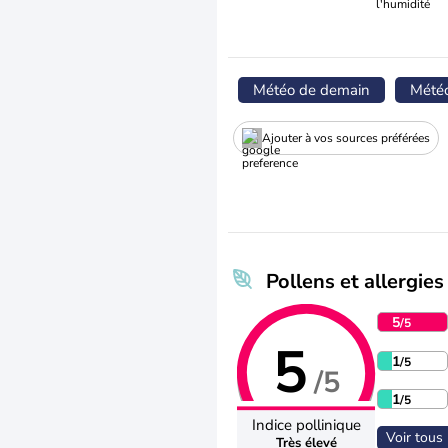
l'humidité
Météo de demain
Mété
Ajouter à vos sources préférées
Pollens et allergies
5
/5
5
1
/5
/5
1
/5
Indice pollinique
Voir tous 
Très élevé