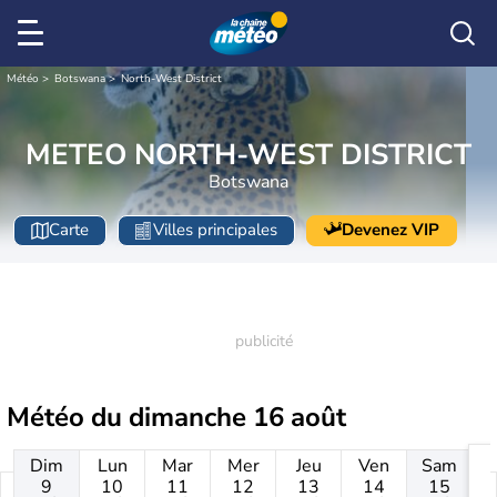
Météo
Botswana
North-West District
METEO NORTH-WEST DISTRICT
Botswana
Carte
Villes principales
Devenez VIP
Météo du
dimanche 16 août
Dim
Lun
Mar
Mer
Jeu
Ven
Sam
9
10
11
12
13
14
15