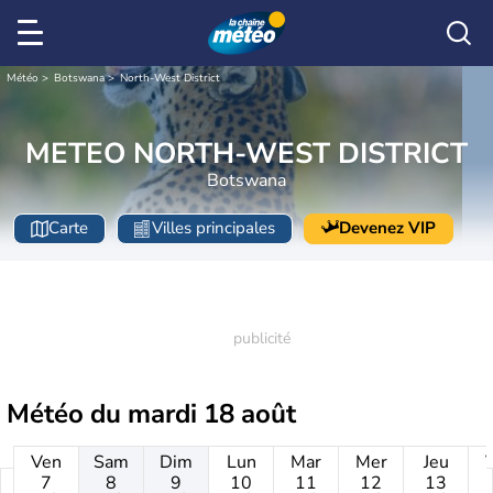
Météo
Botswana
North-West District
METEO NORTH-WEST DISTRICT
Botswana
Carte
Villes principales
Devenez VIP
Météo du
mardi 18 août
Ven
Sam
Dim
Lun
Mar
Mer
Jeu
7
8
9
10
11
12
13