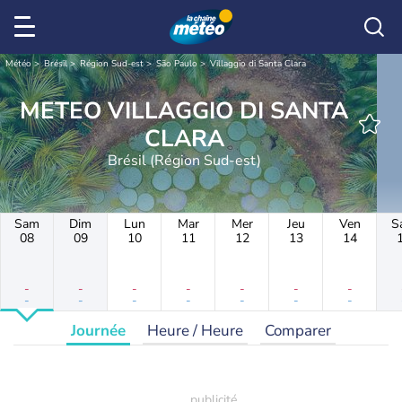
Météo
Brésil
Région Sud-est
São Paulo
Villaggio di Santa Clara
METEO VILLAGGIO DI SANTA
CLARA
Brésil (Région Sud-est)
Sam
Dim
Lun
Mar
Mer
Jeu
Ven
S
08
09
10
11
12
13
14
-
-
-
-
-
-
-
-
-
-
-
-
-
-
Journée
Heure / Heure
Comparer