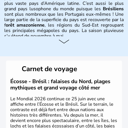
plus vaste pays d’Amérique latine. C’est aussi le plus
grand pays lusophone du monde puisque les
Brésiliens
sont plus nombreux que les Portugais eux-mêmes ! Une
large partie de la superficie du pays est recouverte par la
f
orêt amazonienne
, les régions du Sud-Est regroupant
les principales mégapoles du pays. La saison pluvieuse
s’y étend de novembre à mai.
Histoire et administration
Sao Polo et Rio de Janeiro sont deux villes principales de
ce pays, majoritairement catholique. Les côtes atlantiques
Carnet de voyage
du Brésil ont été atteintes par le portugais Cabral en
1500. Durant le XVIe siècle, de très nombreux esclaves
venus d'Afrique ont permis une large exploitation des
Écosse - Brésil : falaises du Nord, plages
ressources en sucre du pays.
mythiques et grand voyage côté mer
Le Mondial 2026 continue ce 25 juin avec une
affiche entre l’Écosse et le Brésil. Sur le terrain, le
contraste est déjà fort entre deux nations aux
histoires très différentes. Vu depuis la mer, il
devient encore plus spectaculaire, entre les îles, les
lochs et les falaises écossaises d’un côté, les baies