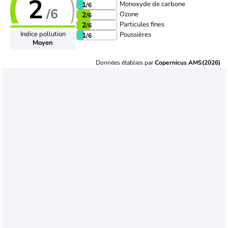
2
Monoxyde de carbone
1
/6
/6
Ozone
2
/6
Particules fines
2
/6
Indice pollution
Poussières
1
/6
Moyen
Données établies par
Copernicus AMS(2026)