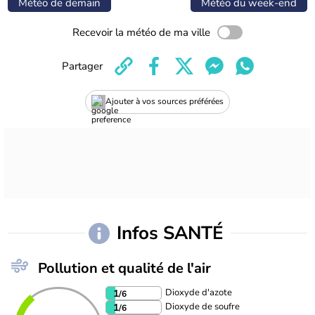
Météo de demain
Météo du week-end
Recevoir la météo de ma ville
Partager
Ajouter à vos sources préférées
Infos SANTÉ
Pollution et qualité de l'air
Dioxyde d'azote
1
/6
Dioxyde de soufre
1
/6