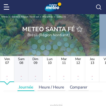
Météo
Brésil
Région Nord-est
Maranhão
Santa Fé
METEO SANTA FÉ
Brésil (Région Nord-est)
Ven
Sam
Dim
Lun
Mar
Mer
Jeu
V
07
08
09
10
11
12
13
-
-
-
-
-
-
-
-
-
-
-
-
-
-
Journée
Heure / Heure
Comparer