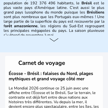
population de 192 376 496 habitants, le
Brésil
est le
plus vaste pays d’Amérique latine. C’est aussi le plus
grand pays lusophone du monde puisque les
Brésiliens
sont plus nombreux que les Portugais eux-mêmes ! Une
large partie de la superficie du pays est recouverte par la
f
orêt amazonienne
, les régions du Sud-Est regroupant
les principales mégapoles du pays. La saison pluvieuse
s’y étend de novembre à mai.
Histoire et administration
Sao Polo et Rio de Janeiro sont deux villes principales de
ce pays, majoritairement catholique. Les côtes atlantiques
Carnet de voyage
du Brésil ont été atteintes par le portugais Cabral en
1500. Durant le XVIe siècle, de très nombreux esclaves
venus d'Afrique ont permis une large exploitation des
Écosse - Brésil : falaises du Nord, plages
ressources en sucre du pays.
mythiques et grand voyage côté mer
Le Mondial 2026 continue ce 25 juin avec une
affiche entre l’Écosse et le Brésil. Sur le terrain, le
contraste est déjà fort entre deux nations aux
histoires très différentes. Vu depuis la mer, il
devient encore plus spectaculaire, entre les îles, les