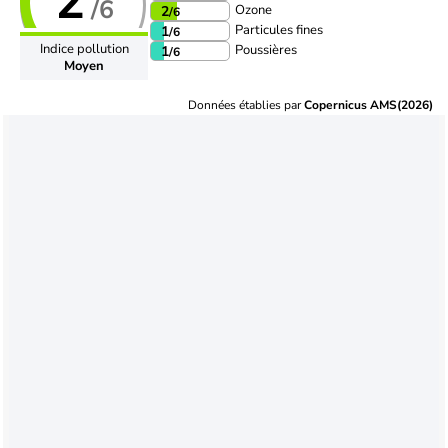
2
/6
Ozone
2
/6
Particules fines
1
/6
Indice pollution
Poussières
1
/6
Moyen
Données établies par
Copernicus AMS(2026)