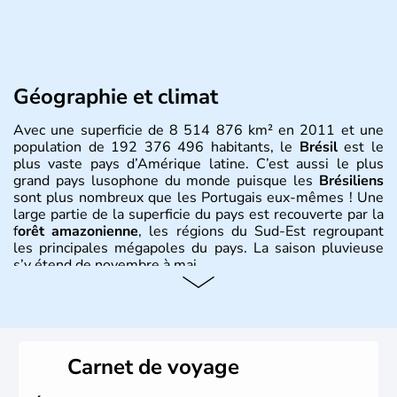
Géographie et climat
Avec une superficie de 8 514 876 km² en 2011 et une
population de 192 376 496 habitants, le
Brésil
est le
plus vaste pays d’Amérique latine. C’est aussi le plus
grand pays lusophone du monde puisque les
Brésiliens
sont plus nombreux que les Portugais eux-mêmes ! Une
large partie de la superficie du pays est recouverte par la
f
orêt amazonienne
, les régions du Sud-Est regroupant
les principales mégapoles du pays. La saison pluvieuse
s’y étend de novembre à mai.
Histoire et administration
Sao Polo et Rio de Janeiro sont deux villes principales de
ce pays, majoritairement catholique. Les côtes atlantiques
Carnet de voyage
du Brésil ont été atteintes par le portugais Cabral en
1500. Durant le XVIe siècle, de très nombreux esclaves