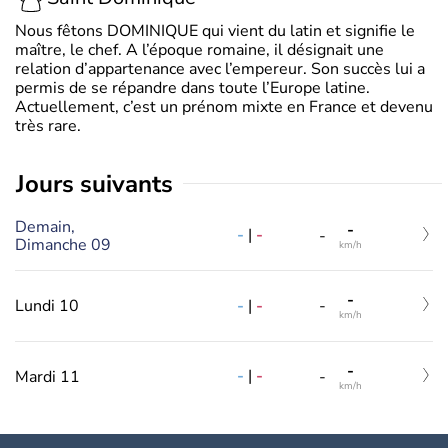
Nous fêtons DOMINIQUE qui vient du latin et signifie le
maître, le chef. A l’époque romaine, il désignait une
relation d’appartenance avec l’empereur. Son succès lui a
permis de se répandre dans toute l’Europe latine.
Actuellement, c’est un prénom mixte en France et devenu
très rare.
jours suivants
Demain,
-
-
|
-
-
Dimanche 09
km/h
-
-
|
-
Lundi 10
-
km/h
-
-
|
-
Mardi 11
-
km/h