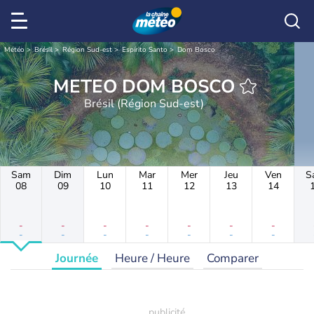
Météo
Brésil
Région Sud-est
Espírito Santo
Dom Bosco
METEO DOM BOSCO
Brésil (Région Sud-est)
Sam
Dim
Lun
Mar
Mer
Jeu
Ven
S
08
09
10
11
12
13
14
-
-
-
-
-
-
-
-
-
-
-
-
-
-
Journée
Heure / Heure
Comparer