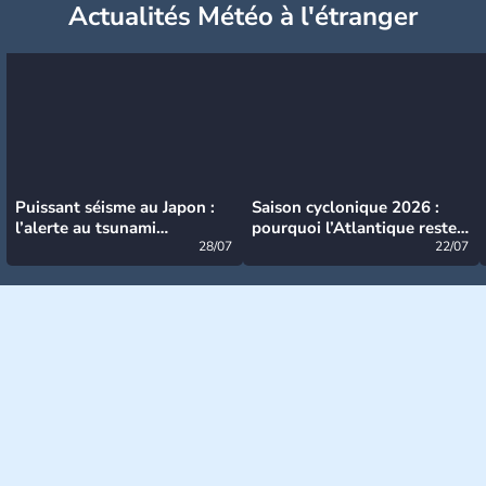
Actualités Météo à l'étranger
Puissant séisme au Japon :
Saison cyclonique 2026 :
l’alerte au tsunami
pourquoi l’Atlantique reste
désormais levée
28/07
très calme à ce stade ?
22/07