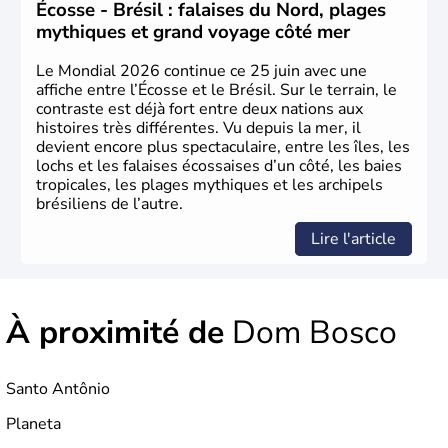
venus d'Afrique ont permis une large exploitation des
Écosse - Brésil : falaises du Nord, plages
ressources en sucre du pays.
mythiques et grand voyage côté mer
Le Mondial 2026 continue ce 25 juin avec une
affiche entre l’Écosse et le Brésil. Sur le terrain, le
contraste est déjà fort entre deux nations aux
histoires très différentes. Vu depuis la mer, il
devient encore plus spectaculaire, entre les îles, les
lochs et les falaises écossaises d’un côté, les baies
tropicales, les plages mythiques et les archipels
brésiliens de l’autre.
Lire l'article
À proximité de
Dom Bosco
Santo Antônio
Planeta