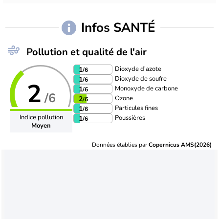
Infos SANTÉ
Pollution et qualité de l'air
Dioxyde d'azote
1
/6
Dioxyde de soufre
1
/6
2
Monoxyde de carbone
1
/6
/6
Ozone
2
/6
Particules fines
1
/6
Indice pollution
Poussières
1
/6
Moyen
Données établies par
Copernicus AMS(2026)