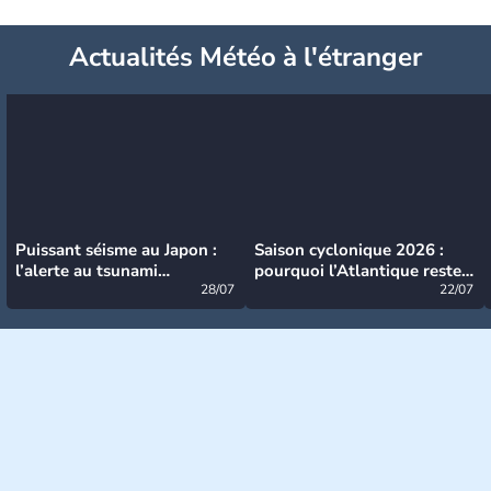
Actualités Météo à l'étranger
Puissant séisme au Japon :
Saison cyclonique 2026 :
l’alerte au tsunami
pourquoi l’Atlantique reste
désormais levée
28/07
très calme à ce stade ?
22/07