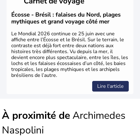
Carnet de voyage
du Brésil ont été atteintes par le portugais Cabral en
1500. Durant le XVIe siècle, de très nombreux esclaves
venus d'Afrique ont permis une large exploitation des
Écosse - Brésil : falaises du Nord, plages
ressources en sucre du pays.
mythiques et grand voyage côté mer
Le Mondial 2026 continue ce 25 juin avec une
affiche entre l’Écosse et le Brésil. Sur le terrain, le
contraste est déjà fort entre deux nations aux
histoires très différentes. Vu depuis la mer, il
devient encore plus spectaculaire, entre les îles, les
lochs et les falaises écossaises d’un côté, les baies
tropicales, les plages mythiques et les archipels
brésiliens de l’autre.
Lire l'article
À proximité de
Archimedes
Naspolini