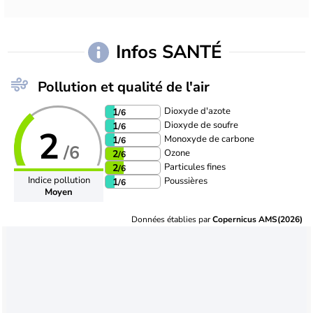
Infos SANTÉ
Pollution et qualité de l'air
Dioxyde d'azote
1
/6
Dioxyde de soufre
1
/6
2
Monoxyde de carbone
1
/6
/6
Ozone
2
/6
Particules fines
2
/6
Indice pollution
Poussières
1
/6
Moyen
Données établies par
Copernicus AMS(2026)