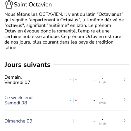
Saint Octavien
Nous fêtons les OCTAVIEN. Il vient du latin "Octavianus",
qui signifie "appartenant à Octavius", lui-même dérivé de
"octavus", signifiant "huitième" en latin. Le prénom
Octavien évoque donc la romanité, l’empire et une
certaine noblesse antique. Ce prénom Octavien est rare
de nos jours, plus courant dans les pays de tradition
latine.
jours suivants
Demain,
-
-
|
-
-
Vendredi 07
km/h
Ce week-end,
-
-
|
-
-
Samedi 08
km/h
-
-
|
-
Dimanche 09
-
km/h