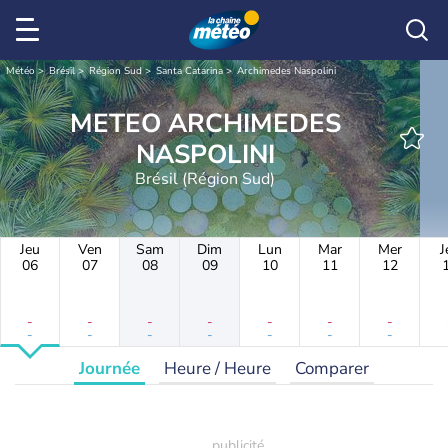
Météo
Brésil
Région Sud
Santa Catarina
Archimedes Naspolini
METEO ARCHIMEDES
NASPOLINI
Brésil (Région Sud)
Jeu
Ven
Sam
Dim
Lun
Mar
Mer
J
06
07
08
09
10
11
12
-
-
-
-
-
-
-
-
-
-
-
-
-
-
Journée
Heure / Heure
Comparer