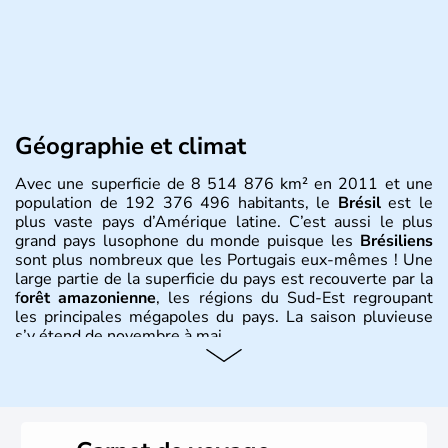
Géographie et climat
Avec une superficie de 8 514 876 km² en 2011 et une
population de 192 376 496 habitants, le
Brésil
est le
plus vaste pays d’Amérique latine. C’est aussi le plus
grand pays lusophone du monde puisque les
Brésiliens
sont plus nombreux que les Portugais eux-mêmes ! Une
large partie de la superficie du pays est recouverte par la
f
orêt amazonienne
, les régions du Sud-Est regroupant
les principales mégapoles du pays. La saison pluvieuse
s’y étend de novembre à mai.
Histoire et administration
Sao Polo et Rio de Janeiro sont deux villes principales de
ce pays, majoritairement catholique. Les côtes atlantiques