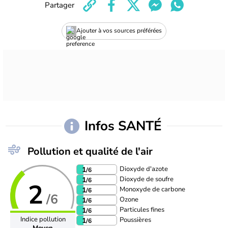
Partager
Ajouter à vos sources préférées
Infos SANTÉ
Pollution et qualité de l'air
Dioxyde d'azote
1
/6
Dioxyde de soufre
1
/6
2
Monoxyde de carbone
1
/6
/6
Ozone
1
/6
Particules fines
1
/6
Indice pollution
Poussières
1
/6
Moyen