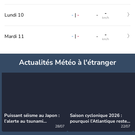
-
-
|
-
Lundi 10
-
km/h
-
-
|
-
Mardi 11
-
km/h
Actualités Météo à l'étranger
Puissant séisme au Japon :
Saison cyclonique 2026 :
l’alerte au tsunami
pourquoi l’Atlantique reste
désormais levée
28/07
très calme à ce stade ?
22/07