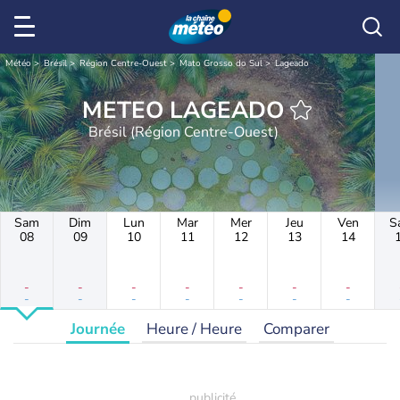
Météo
Brésil
Région Centre-Ouest
Mato Grosso do Sul
Lageado
METEO LAGEADO
Brésil (Région Centre-Ouest)
Sam
Dim
Lun
Mar
Mer
Jeu
Ven
S
08
09
10
11
12
13
14
-
-
-
-
-
-
-
-
-
-
-
-
-
-
Journée
Heure / Heure
Comparer