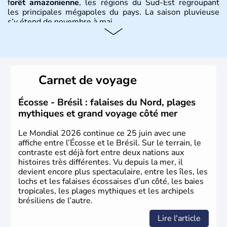
f
orêt amazonienne
, les régions du Sud-Est regroupant
les principales mégapoles du pays. La saison pluvieuse
s’y étend de novembre à mai.
Histoire et administration
Sao Polo et Rio de Janeiro sont deux villes principales de
ce pays, majoritairement catholique. Les côtes atlantiques
Carnet de voyage
du Brésil ont été atteintes par le portugais Cabral en
1500. Durant le XVIe siècle, de très nombreux esclaves
venus d'Afrique ont permis une large exploitation des
Écosse - Brésil : falaises du Nord, plages
ressources en sucre du pays.
mythiques et grand voyage côté mer
Le Mondial 2026 continue ce 25 juin avec une
affiche entre l’Écosse et le Brésil. Sur le terrain, le
contraste est déjà fort entre deux nations aux
histoires très différentes. Vu depuis la mer, il
devient encore plus spectaculaire, entre les îles, les
lochs et les falaises écossaises d’un côté, les baies
tropicales, les plages mythiques et les archipels
brésiliens de l’autre.
Lire l'article