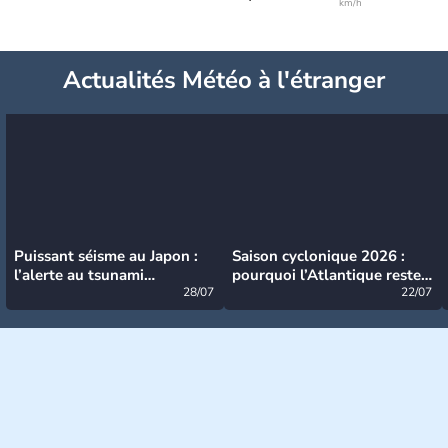
km/h
Actualités Météo à l'étranger
Puissant séisme au Japon :
Saison cyclonique 2026 :
l’alerte au tsunami
pourquoi l’Atlantique reste
désormais levée
28/07
très calme à ce stade ?
22/07