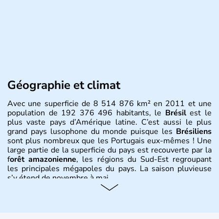
Géographie et climat
Avec une superficie de 8 514 876 km² en 2011 et une
population de 192 376 496 habitants, le
Brésil
est le
plus vaste pays d’Amérique latine. C’est aussi le plus
grand pays lusophone du monde puisque les
Brésiliens
sont plus nombreux que les Portugais eux-mêmes ! Une
large partie de la superficie du pays est recouverte par la
f
orêt amazonienne
, les régions du Sud-Est regroupant
les principales mégapoles du pays. La saison pluvieuse
s’y étend de novembre à mai.
Histoire et administration
Sao Polo et Rio de Janeiro sont deux villes principales de