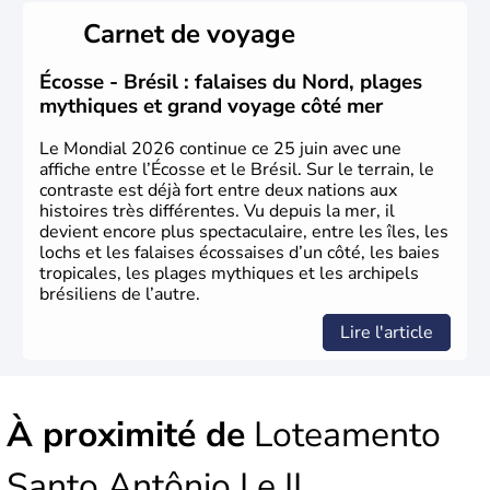
ce pays, majoritairement catholique. Les côtes atlantiques
Carnet de voyage
du Brésil ont été atteintes par le portugais Cabral en
1500. Durant le XVIe siècle, de très nombreux esclaves
venus d'Afrique ont permis une large exploitation des
Écosse - Brésil : falaises du Nord, plages
ressources en sucre du pays.
mythiques et grand voyage côté mer
Le Mondial 2026 continue ce 25 juin avec une
affiche entre l’Écosse et le Brésil. Sur le terrain, le
contraste est déjà fort entre deux nations aux
histoires très différentes. Vu depuis la mer, il
devient encore plus spectaculaire, entre les îles, les
lochs et les falaises écossaises d’un côté, les baies
tropicales, les plages mythiques et les archipels
brésiliens de l’autre.
Lire l'article
À proximité de
Loteamento
Santo Antônio I e II