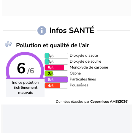
Infos SANTÉ
Pollution et qualité de l'air
Dioxyde d'azote
1
/6
6
Dioxyde de soufre
1
/6
Monoxyde de carbone
5
/6
/6
Ozone
2
/6
Particules fines
6
/6
Indice pollution
Poussières
4
/6
Extrêmement
mauvais
Données établies par
Copernicus AMS(2026)