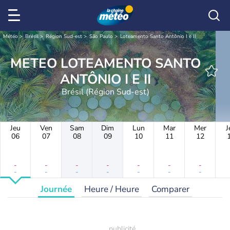
Météo
Brésil
Région Sud-est
São Paulo
Loteamento Santo Antônio I e II
METEO LOTEAMENTO SANTO
ANTÔNIO I E II
Brésil (Région Sud-est)
Jeu
Ven
Sam
Dim
Lun
Mar
Mer
J
06
07
08
09
10
11
12
-
-
-
-
-
-
-
-
-
-
-
-
-
-
Journée
Heure / Heure
Comparer