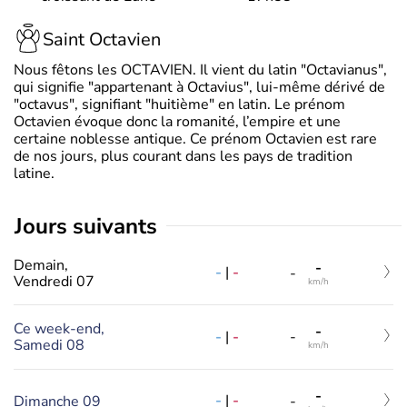
Saint Octavien
Nous fêtons les OCTAVIEN. Il vient du latin "Octavianus",
qui signifie "appartenant à Octavius", lui-même dérivé de
"octavus", signifiant "huitième" en latin. Le prénom
Octavien évoque donc la romanité, l’empire et une
certaine noblesse antique. Ce prénom Octavien est rare
de nos jours, plus courant dans les pays de tradition
latine.
jours suivants
Demain,
-
-
|
-
-
Vendredi 07
km/h
Ce week-end,
-
-
|
-
-
Samedi 08
km/h
-
-
|
-
Dimanche 09
-