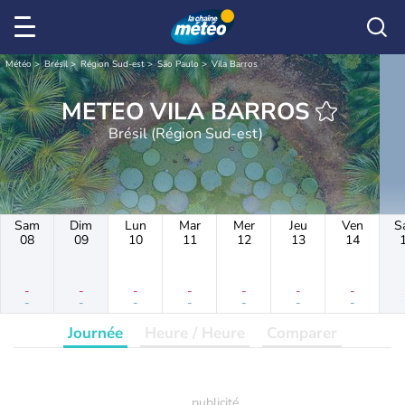
Météo
Brésil
Région Sud-est
São Paulo
Vila Barros
METEO VILA BARROS
Brésil (Région Sud-est)
Sam
Dim
Lun
Mar
Mer
Jeu
Ven
S
08
09
10
11
12
13
14
-
-
-
-
-
-
-
-
-
-
-
-
-
-
Journée
Heure / Heure
Comparer