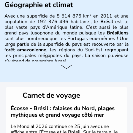
Géographie et climat
Avec une superficie de 8 514 876 km² en 2011 et une
population de 192 376 496 habitants, le
Brésil
est le
plus vaste pays d’Amérique latine. C’est aussi le plus
grand pays lusophone du monde puisque les
Brésiliens
sont plus nombreux que les Portugais eux-mêmes ! Une
large partie de la superficie du pays est recouverte par la
f
orêt amazonienne
, les régions du Sud-Est regroupant
les principales mégapoles du pays. La saison pluvieuse
s’y étend de novembre à mai.
Histoire et administration
Sao Polo et Rio de Janeiro sont deux villes principales de
ce pays, majoritairement catholique. Les côtes atlantiques
Carnet de voyage
du Brésil ont été atteintes par le portugais Cabral en
1500. Durant le XVIe siècle, de très nombreux esclaves
venus d'Afrique ont permis une large exploitation des
Écosse - Brésil : falaises du Nord, plages
ressources en sucre du pays.
mythiques et grand voyage côté mer
Le Mondial 2026 continue ce 25 juin avec une
affiche entre l’Écosse et le Brésil. Sur le terrain, le