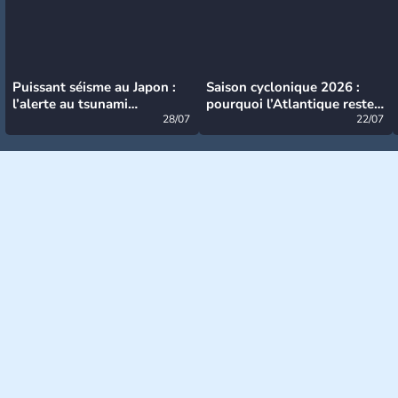
Puissant séisme au Japon :
Saison cyclonique 2026 :
l’alerte au tsunami
pourquoi l’Atlantique reste
désormais levée
28/07
très calme à ce stade ?
22/07