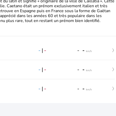
 latin et signifie « originaire de la ville de Caillatia ». Cette
lie. Caetano était un prénom exclusivement italien et très
retrouve en Espagne puis en France sous la forme de Gaëtan
 apprécié dans les années 60 et très populaire dans les
nu plus rare, tout en restant un prénom bien identifié.
-
|
-
-
-
km/h
-
|
-
-
-
km/h
-
|
-
-
-
km/h