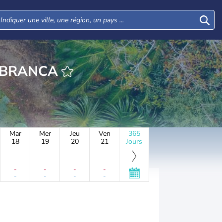
SA BRANCA
Mar
Mer
Jeu
Ven
365
18
19
20
21
Jours
-
-
-
-
-
-
-
-