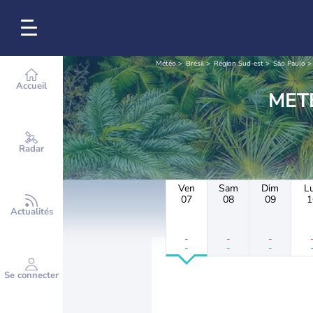
Météo
Brésil
Région Sud-est
São Paulo
Accueil
Radar
Ven
Sam
Dim
L
07
08
09
1
Actualités
-
-
-
-
-
-
Se connecter