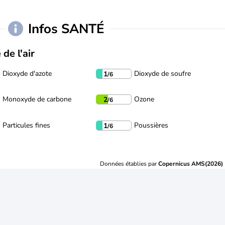
Infos SANTÉ
 de l'air
Dioxyde d'azote
Dioxyde de soufre
1
/6
Monoxyde de carbone
Ozone
2
/6
Particules fines
Poussières
1
/6
Données établies par
Copernicus AMS(2026)