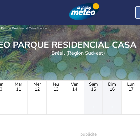
Parque Residencial Casa Branca
METEO PARQUE RESIDENCIAL CA
Brésil (Région Sud-est)
un
Mar
Mer
Jeu
Ven
Sam
Dim
Lun
0
11
12
13
14
15
16
17
-
-
-
-
-
-
-
-
-
-
-
-
-
-
-
-