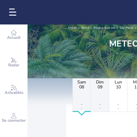
Météo
Brésil
Région Sud-est
São Paulo
Accueil
Radar
Sam
Dim
Lun
M
08
09
10
1
Actualités
-
-
-
-
-
-
Se connecter