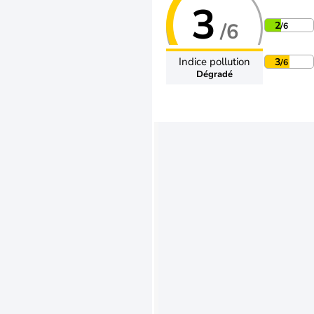
3
/6
2
/6
Indice pollution
3
/6
Dégradé