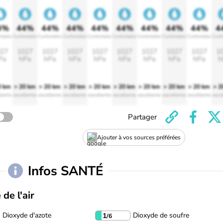
4%
44%
44%
44%
44%
44%
44%
44%
44%
4
rtable
Confortable
Confortable
Confortable
Confortable
Confortable
Confortable
Confortable
Confortable
Confo
27
1027
1027
1027
1027
1027
1027
1027
1027
1
Pa
hPa
hPa
hPa
hPa
hPa
hPa
hPa
hPa
h
0 km
> 20 km
> 20 km
> 20 km
> 20 km
> 20 km
> 20 km
> 20 km
> 20 km
> 2
lente
excellente
excellente
excellente
excellente
excellente
excellente
excellente
excellente
exce
Partager
Ajouter à vos sources préférées
Infos SANTÉ
 de l'air
Dioxyde d'azote
Dioxyde de soufre
1
/6