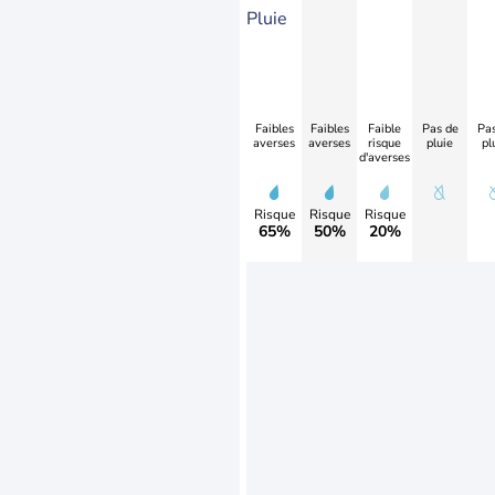
Pluie
Faibles
Faibles
Faible
Pas de
Pas
averses
averses
risque
pluie
pl
d'averses
Risque
Risque
Risque
65%
50%
20%