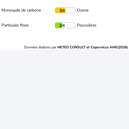
Monoxyde de carbone
Ozone
3
/6
Particules fines
Poussières
2
/6
Données établies par
METEO CONSULT et Copernicus AMS(2026)