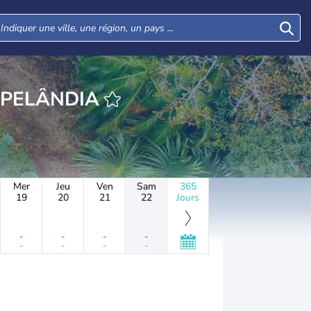
 VILA NOVA PELÂNDIA
Mer
Jeu
Ven
Sam
365
19
20
21
22
Jours
-
-
-
-
-
-
-
-