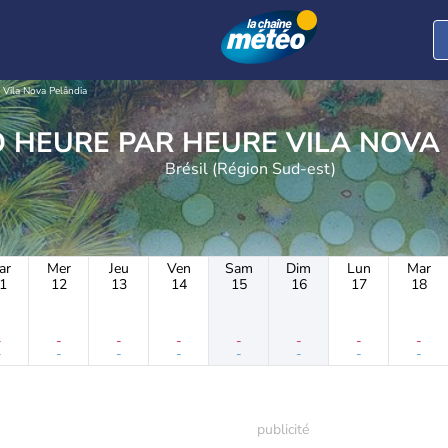
Vila Nova Pelândia
METEO HEURE PAR HEURE
Brésil (Région Sud-est)
ar
Mer
Jeu
Ven
Sam
Dim
Lun
Mar
1
12
13
14
15
16
17
18
-
-
-
-
-
-
-
-
-
-
-
-
-
-
-
-