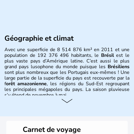
Géographie et climat
Avec une superficie de 8 514 876 km² en 2011 et une
population de 192 376 496 habitants, le
Brésil
est le
plus vaste pays d’Amérique latine. C’est aussi le plus
grand pays lusophone du monde puisque les
Brésiliens
sont plus nombreux que les Portugais eux-mêmes ! Une
large partie de la superficie du pays est recouverte par la
f
orêt amazonienne
, les régions du Sud-Est regroupant
les principales mégapoles du pays. La saison pluvieuse
s’y étend de novembre à mai.
Histoire et administration
Sao Polo et Rio de Janeiro sont deux villes principales de
ce pays, majoritairement catholique. Les côtes atlantiques
Carnet de voyage
du Brésil ont été atteintes par le portugais Cabral en