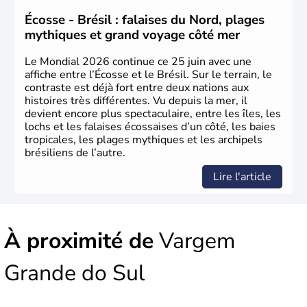
1500. Durant le XVIe siècle, de très nombreux esclaves
venus d'Afrique ont permis une large exploitation des
Écosse - Brésil : falaises du Nord, plages
ressources en sucre du pays.
mythiques et grand voyage côté mer
Le Mondial 2026 continue ce 25 juin avec une
affiche entre l’Écosse et le Brésil. Sur le terrain, le
contraste est déjà fort entre deux nations aux
histoires très différentes. Vu depuis la mer, il
devient encore plus spectaculaire, entre les îles, les
lochs et les falaises écossaises d’un côté, les baies
tropicales, les plages mythiques et les archipels
brésiliens de l’autre.
Lire l'article
À proximité de
Vargem
Grande do Sul