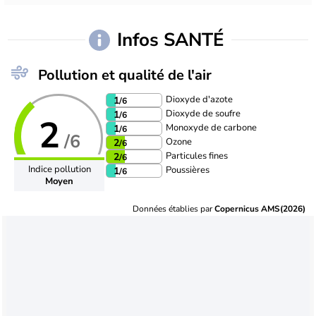
Infos SANTÉ
Pollution et qualité de l'air
Dioxyde d'azote
1
/6
Dioxyde de soufre
1
/6
2
Monoxyde de carbone
1
/6
/6
Ozone
2
/6
Particules fines
2
/6
Indice pollution
Poussières
1
/6
Moyen
Données établies par
Copernicus AMS(2026)