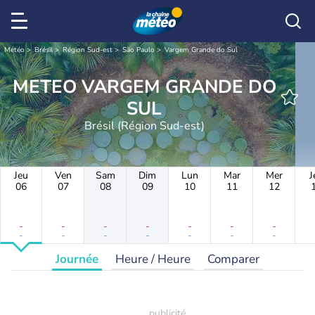
Météo
Brésil
Région Sud-est
São Paulo
Vargem Grande do Sul
METEO VARGEM GRANDE DO
SUL
Brésil (Région Sud-est)
Jeu
Ven
Sam
Dim
Lun
Mar
Mer
J
06
07
08
09
10
11
12
-
-
-
-
-
-
-
-
-
-
-
-
-
-
Journée
Heure / Heure
Comparer