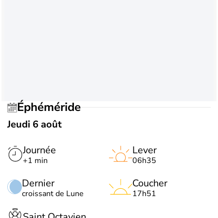
Éphéméride
Jeudi 6 août
Journée
Lever
+1 min
06h35
Dernier
Coucher
croissant de Lune
17h51
Saint Octavien