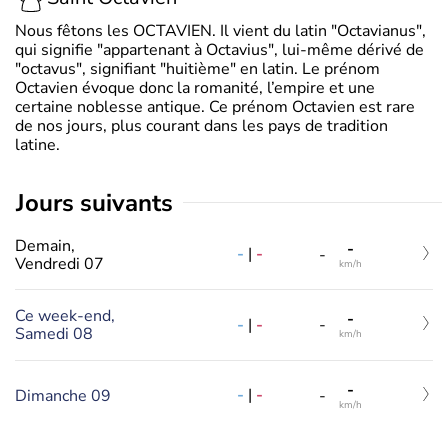
Nous fêtons les OCTAVIEN. Il vient du latin "Octavianus",
qui signifie "appartenant à Octavius", lui-même dérivé de
"octavus", signifiant "huitième" en latin. Le prénom
Octavien évoque donc la romanité, l’empire et une
certaine noblesse antique. Ce prénom Octavien est rare
de nos jours, plus courant dans les pays de tradition
latine.
jours suivants
Demain,
-
-
|
-
-
Vendredi 07
km/h
Ce week-end,
-
-
|
-
-
Samedi 08
km/h
-
-
|
-
Dimanche 09
-
km/h