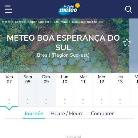
Météo
Brésil
Région Sud-est
São Paulo
Boa Esperança do Sul
METEO BOA ESPERANÇA DO
SUL
Brésil (Région Sud-est)
Ven
Sam
Dim
Lun
Mar
Mer
Jeu
V
07
08
09
10
11
12
13
-
-
-
-
-
-
-
-
-
-
-
-
-
-
Journée
Heure / Heure
Comparer