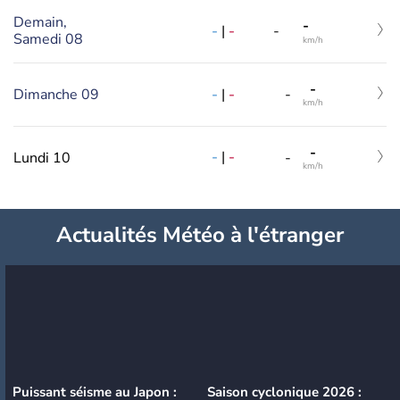
Demain,
-
-
|
-
-
Samedi 08
km/h
-
-
|
-
Dimanche 09
-
km/h
-
-
|
-
Lundi 10
-
km/h
Actualités Météo à l'étranger
Puissant séisme au Japon :
Saison cyclonique 2026 :