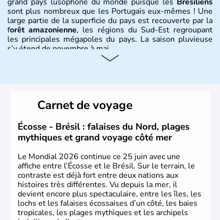
grand pays lusophone du monde puisque les
Brésiliens
sont plus nombreux que les Portugais eux-mêmes ! Une
large partie de la superficie du pays est recouverte par la
f
orêt amazonienne
, les régions du Sud-Est regroupant
les principales mégapoles du pays. La saison pluvieuse
s’y étend de novembre à mai.
Histoire et administration
Sao Polo et Rio de Janeiro sont deux villes principales de
ce pays, majoritairement catholique. Les côtes atlantiques
Carnet de voyage
du Brésil ont été atteintes par le portugais Cabral en
1500. Durant le XVIe siècle, de très nombreux esclaves
venus d'Afrique ont permis une large exploitation des
Écosse - Brésil : falaises du Nord, plages
ressources en sucre du pays.
mythiques et grand voyage côté mer
Le Mondial 2026 continue ce 25 juin avec une
affiche entre l’Écosse et le Brésil. Sur le terrain, le
contraste est déjà fort entre deux nations aux
histoires très différentes. Vu depuis la mer, il
devient encore plus spectaculaire, entre les îles, les
lochs et les falaises écossaises d’un côté, les baies
tropicales, les plages mythiques et les archipels