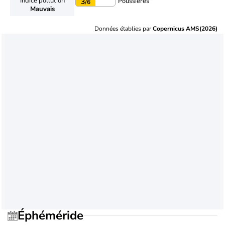
Indice pollution
Poussières
3
/6
Mauvais
Données établies par
Copernicus AMS(2026)
Éphéméride