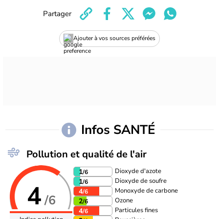
Partager
Ajouter à vos sources préférées
Infos SANTÉ
Pollution et qualité de l'air
Dioxyde d'azote
1
/6
Dioxyde de soufre
1
/6
4
Monoxyde de carbone
4
/6
/6
Ozone
2
/6
Particules fines
4
/6