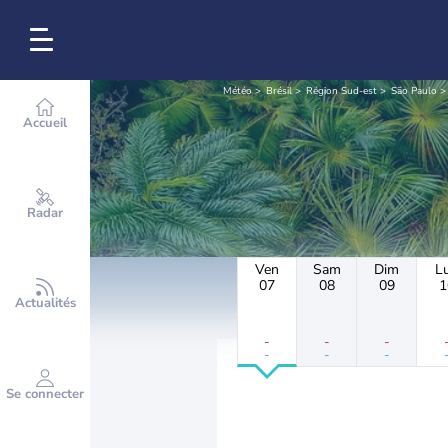
Météo
Brésil
Région Sud-est
São Paulo
Accueil
Radar
Ven
Sam
Dim
L
07
08
09
1
Actualités
-
-
-
-
-
-
Se connecter