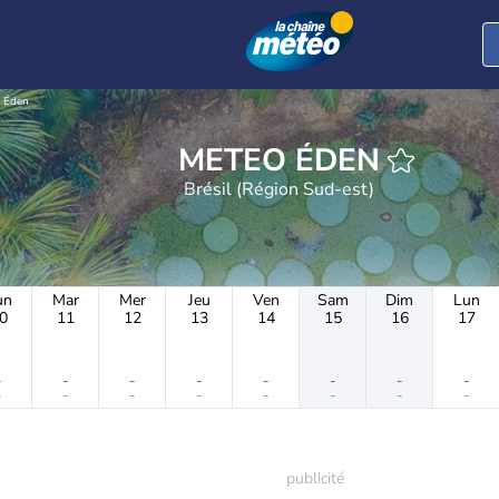
Éden
METEO ÉDEN
Brésil (Région Sud-est)
un
Mar
Mer
Jeu
Ven
Sam
Dim
Lun
0
11
12
13
14
15
16
17
-
-
-
-
-
-
-
-
-
-
-
-
-
-
-
-