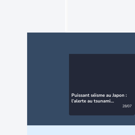
Puissant séisme au Japon :
l’alerte au tsunami
désormais levée
28/07