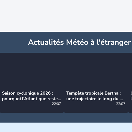
Actualités Météo à l'étranger
Saison cyclonique 2026 :
Tempête tropicale Bertha :
pourquoi l’Atlantique reste
une trajectoire le long du du
très calme à ce stade ?
22/07
littoral américain
22/07