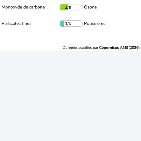
Monoxyde de carbone
Ozone
2
/6
Particules fines
Poussières
1
/6
Données établies par
Copernicus AMS(2026)