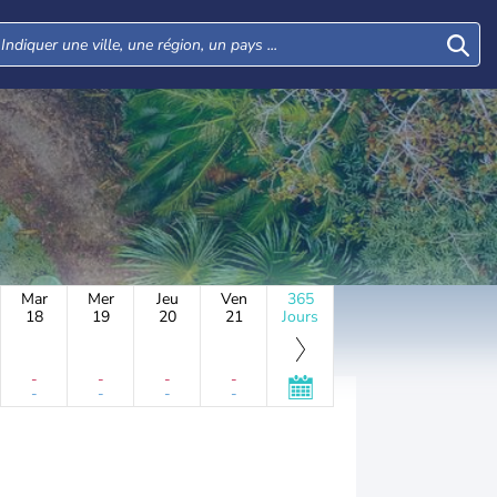
Mar
Mer
Jeu
Ven
365
18
19
20
21
Jours
-
-
-
-
-
-
-
-