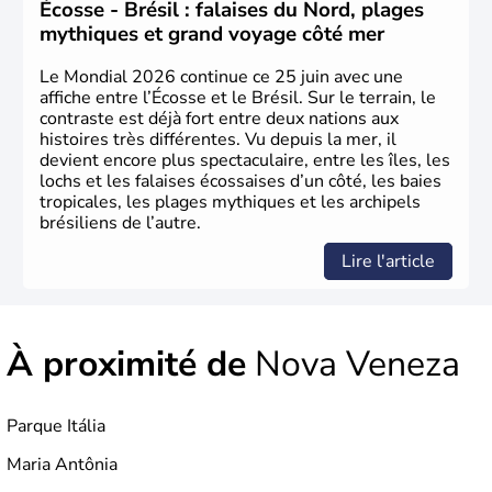
venus d'Afrique ont permis une large exploitation des
Écosse - Brésil : falaises du Nord, plages
ressources en sucre du pays.
mythiques et grand voyage côté mer
Le Mondial 2026 continue ce 25 juin avec une
affiche entre l’Écosse et le Brésil. Sur le terrain, le
contraste est déjà fort entre deux nations aux
histoires très différentes. Vu depuis la mer, il
devient encore plus spectaculaire, entre les îles, les
lochs et les falaises écossaises d’un côté, les baies
tropicales, les plages mythiques et les archipels
brésiliens de l’autre.
Lire l'article
À proximité de
Nova Veneza
Parque Itália
Maria Antônia