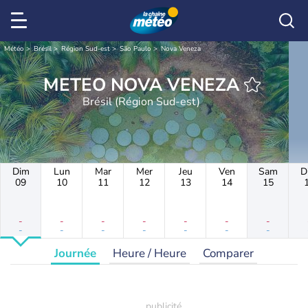
Météo
Brésil
Région Sud-est
São Paulo
Nova Veneza
METEO NOVA VENEZA
Brésil (Région Sud-est)
Dim
Lun
Mar
Mer
Jeu
Ven
Sam
D
09
10
11
12
13
14
15
-
-
-
-
-
-
-
-
-
-
-
-
-
-
Journée
Heure / Heure
Comparer