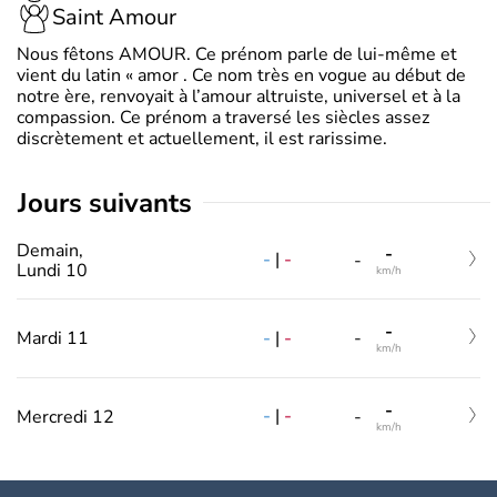
Saint Amour
Nous fêtons AMOUR. Ce prénom parle de lui-même et
vient du latin « amor . Ce nom très en vogue au début de
notre ère, renvoyait à l’amour altruiste, universel et à la
compassion. Ce prénom a traversé les siècles assez
discrètement et actuellement, il est rarissime.
jours suivants
Demain,
-
-
|
-
-
Lundi 10
km/h
-
-
|
-
Mardi 11
-
km/h
-
-
|
-
Mercredi 12
-
km/h