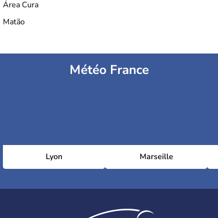
Área Cura
Matão
Météo France
Lyon
Marseille