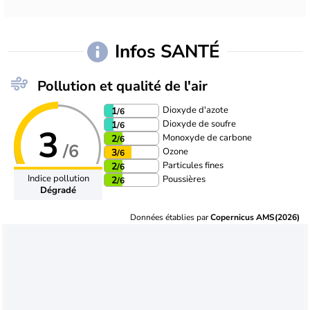
Infos SANTÉ
Pollution et qualité de l'air
Dioxyde d'azote
1
/6
Dioxyde de soufre
1
/6
3
Monoxyde de carbone
2
/6
/6
Ozone
3
/6
Particules fines
2
/6
Indice pollution
Poussières
2
/6
Dégradé
Données établies par
Copernicus AMS(2026)