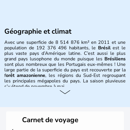
Géographie et climat
Avec une superficie de 8 514 876 km² en 2011 et une
population de 192 376 496 habitants, le
Brésil
est le
plus vaste pays d’Amérique latine. C’est aussi le plus
grand pays lusophone du monde puisque les
Brésiliens
sont plus nombreux que les Portugais eux-mêmes ! Une
large partie de la superficie du pays est recouverte par la
f
orêt amazonienne
, les régions du Sud-Est regroupant
les principales mégapoles du pays. La saison pluvieuse
s’y étend de novembre à mai.
Histoire et administration
Sao Polo et Rio de Janeiro sont deux villes principales de
ce pays, majoritairement catholique. Les côtes atlantiques
Carnet de voyage
du Brésil ont été atteintes par le portugais Cabral en
1500. Durant le XVIe siècle, de très nombreux esclaves