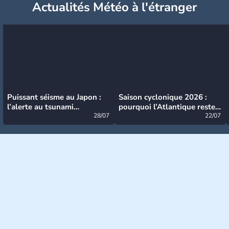
Actualités Météo à l'étranger
Puissant séisme au Japon :
Saison cyclonique 2026 :
l’alerte au tsunami
pourquoi l’Atlantique reste
désormais levée
28/07
très calme à ce stade ?
22/07