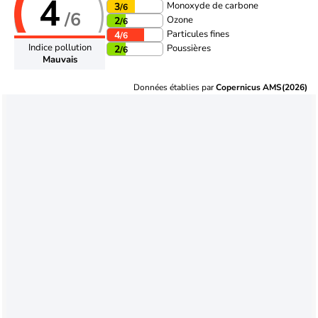
4
Monoxyde de carbone
3
/6
/6
Ozone
2
/6
Particules fines
4
/6
Indice pollution
Poussières
2
/6
Mauvais
Données établies par
Copernicus AMS(2026)