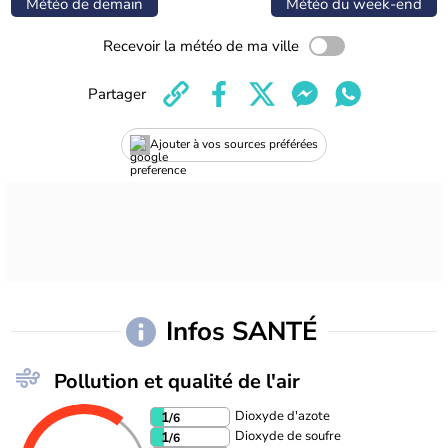
Météo de demain
Météo du week-end
Recevoir la météo de ma ville
Partager
Ajouter à vos sources préférées
Infos SANTÉ
Pollution et qualité de l'air
Dioxyde d'azote
1
/6
Dioxyde de soufre
1
/6