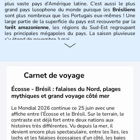
plus vaste pays d’Amérique latine. C’est aussi le plus
grand pays lusophone du monde puisque les
Brésiliens
sont plus nombreux que les Portugais eux-mêmes ! Une
large partie de la superficie du pays est recouverte par la
f
orêt amazonienne
, les régions du Sud-Est regroupant
les principales mégapoles du pays. La saison pluvieuse
s’y étend de novembre à mai.
Histoire et administration
Sao Polo et Rio de Janeiro sont deux villes principales de
ce pays, majoritairement catholique. Les côtes atlantiques
Carnet de voyage
du Brésil ont été atteintes par le portugais Cabral en
1500. Durant le XVIe siècle, de très nombreux esclaves
venus d'Afrique ont permis une large exploitation des
Écosse - Brésil : falaises du Nord, plages
ressources en sucre du pays.
mythiques et grand voyage côté mer
Le Mondial 2026 continue ce 25 juin avec une
affiche entre l’Écosse et le Brésil. Sur le terrain, le
contraste est déjà fort entre deux nations aux
histoires très différentes. Vu depuis la mer, il
devient encore plus spectaculaire, entre les îles, les
lochs et les falaises écossaises d’un côté, les baies