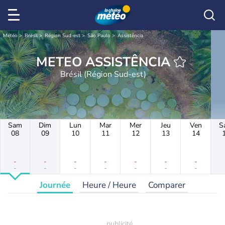
Météo
Brésil
Région Sud-est
São Paulo
Assistência
METEO ASSISTÊNCIA
Brésil (Région Sud-est)
Sam
Dim
Lun
Mar
Mer
Jeu
Ven
S
08
09
10
11
12
13
14
-
-
-
-
-
-
-
-
-
-
-
-
-
-
Journée
Heure / Heure
Comparer