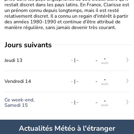
restait discret dans les pays latins. En France, Clarisse est
un prénom connu depuis longtemps, mais il est resté
relativement discret. Il a connu un regain d'intérêt à partir
des années 1980-1990 et continue d'être attribué de
manière régulière, sans jamais devenir très courant.
jours suivants
-
-
|
-
Jeudi 13
-
km/h
-
-
|
-
Vendredi 14
-
km/h
Ce week-end,
-
-
|
-
-
Samedi 15
km/h
Actualités Météo à l'étranger