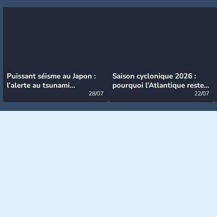
Puissant séisme au Japon :
Saison cyclonique 2026 :
l’alerte au tsunami
pourquoi l’Atlantique reste
désormais levée
28/07
très calme à ce stade ?
22/07