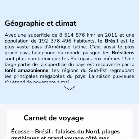
Géographie et climat
Avec une superficie de 8 514 876 km² en 2011 et une
population de 192 376 496 habitants, le
Brésil
est le
plus vaste pays d’Amérique latine. C’est aussi le plus
grand pays lusophone du monde puisque les
Brésiliens
sont plus nombreux que les Portugais eux-mêmes ! Une
large partie de la superficie du pays est recouverte par la
f
orêt amazonienne
, les régions du Sud-Est regroupant
les principales mégapoles du pays. La saison pluvieuse
s’y étend de novembre à mai.
Histoire et administration
Sao Polo et Rio de Janeiro sont deux villes principales de
ce pays, majoritairement catholique. Les côtes atlantiques
Carnet de voyage
du Brésil ont été atteintes par le portugais Cabral en
1500. Durant le XVIe siècle, de très nombreux esclaves
venus d'Afrique ont permis une large exploitation des
Écosse - Brésil : falaises du Nord, plages
ressources en sucre du pays.
mythiques et grand voyage côté mer