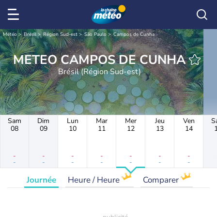
Météo
Brésil
Région Sud-est
São Paulo
Campos de Cunha
METEO CAMPOS DE CUNHA
Brésil (Région Sud-est)
Sam
Dim
Lun
Mar
Mer
Jeu
Ven
S
08
09
10
11
12
13
14
-
-
-
-
-
-
-
-
-
-
-
-
-
-
Journée
Heure / Heure
Comparer