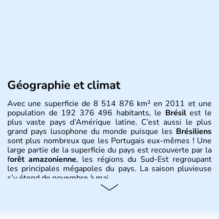
Géographie et climat
Avec une superficie de 8 514 876 km² en 2011 et une
population de 192 376 496 habitants, le
Brésil
est le
plus vaste pays d’Amérique latine. C’est aussi le plus
grand pays lusophone du monde puisque les
Brésiliens
sont plus nombreux que les Portugais eux-mêmes ! Une
large partie de la superficie du pays est recouverte par la
f
orêt amazonienne
, les régions du Sud-Est regroupant
les principales mégapoles du pays. La saison pluvieuse
s’y étend de novembre à mai.
Histoire et administration
Sao Polo et Rio de Janeiro sont deux villes principales de