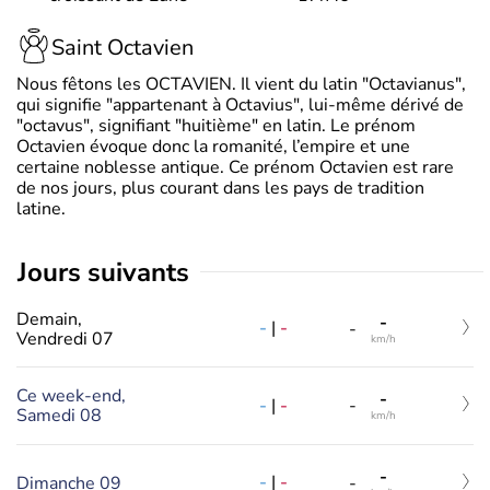
Saint Octavien
Nous fêtons les OCTAVIEN. Il vient du latin "Octavianus",
qui signifie "appartenant à Octavius", lui-même dérivé de
"octavus", signifiant "huitième" en latin. Le prénom
Octavien évoque donc la romanité, l’empire et une
certaine noblesse antique. Ce prénom Octavien est rare
de nos jours, plus courant dans les pays de tradition
latine.
jours suivants
Demain,
-
-
|
-
-
Vendredi 07
km/h
Ce week-end,
-
-
|
-
-
Samedi 08
km/h
-
-
|
-
Dimanche 09
-