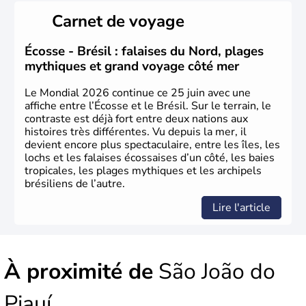
ce pays, majoritairement catholique. Les côtes atlantiques
Carnet de voyage
du Brésil ont été atteintes par le portugais Cabral en
1500. Durant le XVIe siècle, de très nombreux esclaves
venus d'Afrique ont permis une large exploitation des
Écosse - Brésil : falaises du Nord, plages
ressources en sucre du pays.
mythiques et grand voyage côté mer
Le Mondial 2026 continue ce 25 juin avec une
affiche entre l’Écosse et le Brésil. Sur le terrain, le
contraste est déjà fort entre deux nations aux
histoires très différentes. Vu depuis la mer, il
devient encore plus spectaculaire, entre les îles, les
lochs et les falaises écossaises d’un côté, les baies
tropicales, les plages mythiques et les archipels
brésiliens de l’autre.
Lire l'article
À proximité de
São João do
Piauí