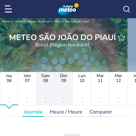
Météo
Brésil
Région Nord-est
Piauí
São João do Piauí
METEO SÃO JOÃO DO PIAUÍ
Brésil (Région Nord-est)
Jeu
Ven
Sam
Dim
Lun
Mar
Mer
J
06
07
08
09
10
11
12
-
-
-
-
-
-
-
-
-
-
-
-
-
-
Journée
Heure / Heure
Comparer