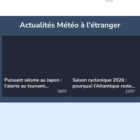
km/h
Actualités Météo à l'étranger
Puissant séisme au Japon :
Saison cyclonique 2026 :
l’alerte au tsunami
pourquoi l’Atlantique reste
désormais levée
28/07
très calme à ce stade ?
22/07