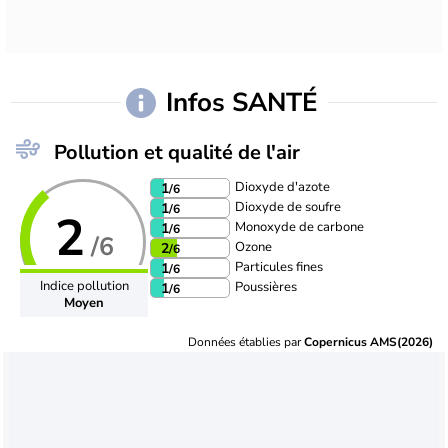
Infos SANTÉ
Pollution et qualité de l'air
Dioxyde d'azote
1
/6
Dioxyde de soufre
1
/6
2
Monoxyde de carbone
1
/6
/6
Ozone
2
/6
Particules fines
1
/6
Indice pollution
Poussières
1
/6
Moyen
Données établies par
Copernicus AMS(2026)