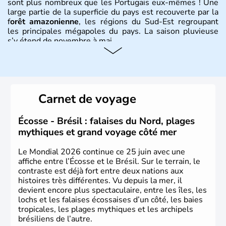
sont plus nombreux que les Portugais eux-mêmes ! Une
large partie de la superficie du pays est recouverte par la
f
orêt amazonienne
, les régions du Sud-Est regroupant
les principales mégapoles du pays. La saison pluvieuse
s’y étend de novembre à mai.
Histoire et administration
Sao Polo et Rio de Janeiro sont deux villes principales de
ce pays, majoritairement catholique. Les côtes atlantiques
Carnet de voyage
du Brésil ont été atteintes par le portugais Cabral en
1500. Durant le XVIe siècle, de très nombreux esclaves
venus d'Afrique ont permis une large exploitation des
Écosse - Brésil : falaises du Nord, plages
ressources en sucre du pays.
mythiques et grand voyage côté mer
Le Mondial 2026 continue ce 25 juin avec une
affiche entre l’Écosse et le Brésil. Sur le terrain, le
contraste est déjà fort entre deux nations aux
histoires très différentes. Vu depuis la mer, il
devient encore plus spectaculaire, entre les îles, les
lochs et les falaises écossaises d’un côté, les baies
tropicales, les plages mythiques et les archipels
brésiliens de l’autre.