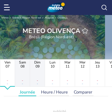
Météo
Brésil
Région Nord-est
Alagoas
Olivença
METEO OLIVENÇA
Brésil (Région Nord-est)
Ven
Sam
Dim
Lun
Mar
Mer
Jeu
V
07
08
09
10
11
12
13
-
-
-
-
-
-
-
-
-
-
-
-
-
-
Journée
Heure / Heure
Comparer