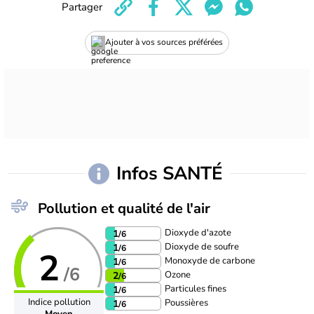
Partager
Ajouter à vos sources préférées
Infos SANTÉ
Pollution et qualité de l'air
Dioxyde d'azote
1
/6
Dioxyde de soufre
1
/6
2
Monoxyde de carbone
1
/6
/6
Ozone
2
/6
Particules fines
1
/6
Indice pollution
Poussières
1
/6
Moyen