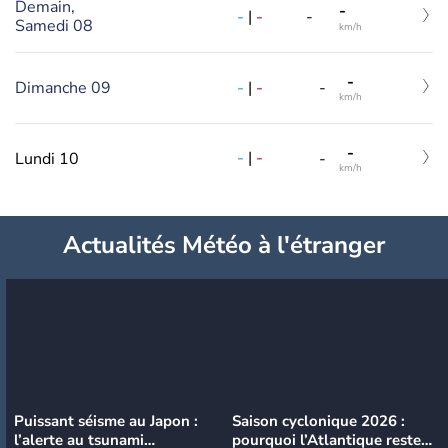
Demain,
-
-
|
-
-
Samedi 08
km/h
-
-
|
-
Dimanche 09
-
km/h
-
-
|
-
Lundi 10
-
km/h
Actualités Météo à l'étranger
Puissant séisme au Japon :
Saison cyclonique 2026 :
l’alerte au tsunami
pourquoi l’Atlantique reste