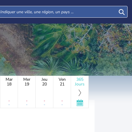
Mar
Mer
Jeu
Ven
365
18
19
20
21
Jours
-
-
-
-
-
-
-
-