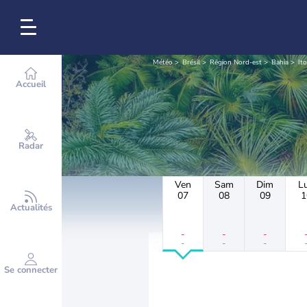
Météo
Brésil
Région Nord-est
Bahia
It
Accueil
Radar
Ven
Sam
Dim
L
07
08
09
1
Actualités
-
-
-
-
-
-
Se connecter