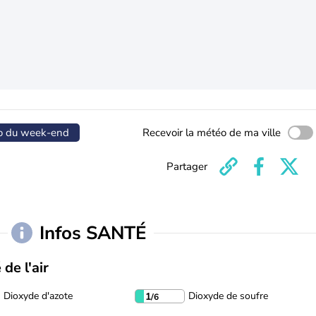
o du week-end
Recevoir la météo de ma ville
Partager
Infos SANTÉ
 de l'air
Dioxyde d'azote
Dioxyde de soufre
1
/6