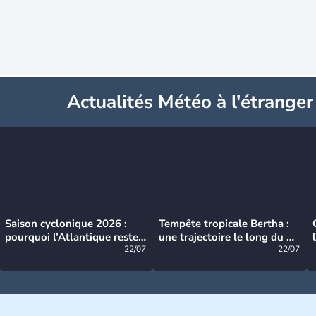
Actualités Météo à l'étranger
Saison cyclonique 2026 :
Tempête tropicale Bertha :
pourquoi l’Atlantique reste
une trajectoire le long du du
très calme à ce stade ?
22/07
littoral américain
22/07