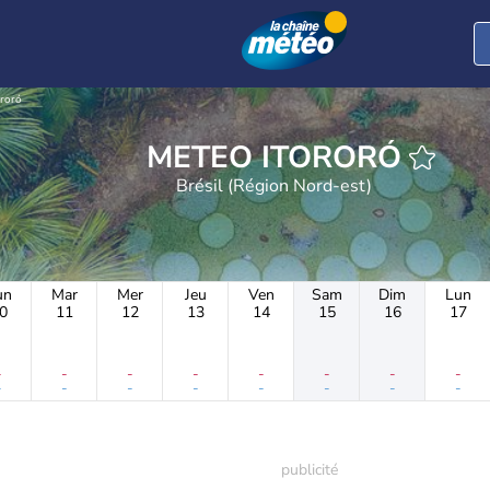
ororó
METEO ITORORÓ
Brésil (Région Nord-est)
un
Mar
Mer
Jeu
Ven
Sam
Dim
Lun
0
11
12
13
14
15
16
17
-
-
-
-
-
-
-
-
-
-
-
-
-
-
-
-