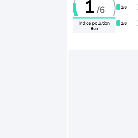
1
/6
1
/6
Indice pollution
1
/6
Bon