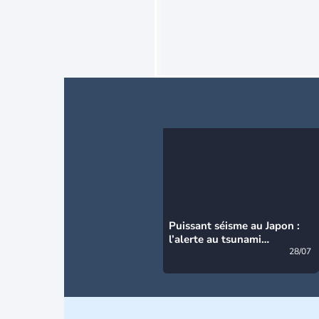
Puissant séisme au Japon :
l’alerte au tsunami
désormais levée
28/07