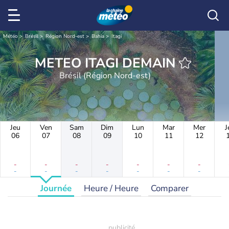
Météo
Brésil
Région Nord-est
Bahia
Itagi
METEO ITAGI DEMAIN
Brésil (Région Nord-est)
Jeu
Ven
Sam
Dim
Lun
Mar
Mer
J
06
07
08
09
10
11
12
-
-
-
-
-
-
-
-
-
-
-
-
-
-
Journée
Heure / Heure
Comparer