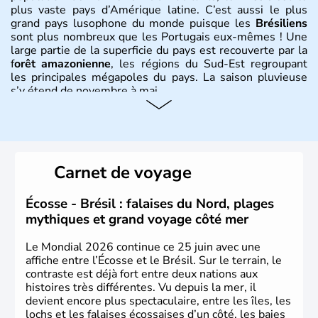
plus vaste pays d’Amérique latine. C’est aussi le plus
grand pays lusophone du monde puisque les
Brésiliens
sont plus nombreux que les Portugais eux-mêmes ! Une
large partie de la superficie du pays est recouverte par la
f
orêt amazonienne
, les régions du Sud-Est regroupant
les principales mégapoles du pays. La saison pluvieuse
s’y étend de novembre à mai.
Histoire et administration
Sao Polo et Rio de Janeiro sont deux villes principales de
ce pays, majoritairement catholique. Les côtes atlantiques
Carnet de voyage
du Brésil ont été atteintes par le portugais Cabral en
1500. Durant le XVIe siècle, de très nombreux esclaves
venus d'Afrique ont permis une large exploitation des
Écosse - Brésil : falaises du Nord, plages
ressources en sucre du pays.
mythiques et grand voyage côté mer
Le Mondial 2026 continue ce 25 juin avec une
affiche entre l’Écosse et le Brésil. Sur le terrain, le
contraste est déjà fort entre deux nations aux
histoires très différentes. Vu depuis la mer, il
devient encore plus spectaculaire, entre les îles, les
lochs et les falaises écossaises d’un côté, les baies