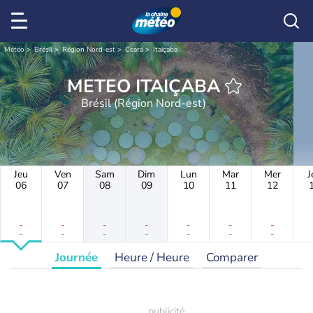
Météo
Brésil
Région Nord-est
Ceará
Itaiçaba
METEO ITAIÇABA
Brésil (Région Nord-est)
Jeu
Ven
Sam
Dim
Lun
Mar
Mer
J
06
07
08
09
10
11
12
-
-
-
-
-
-
-
-
-
-
-
-
-
-
Journée
Heure / Heure
Comparer