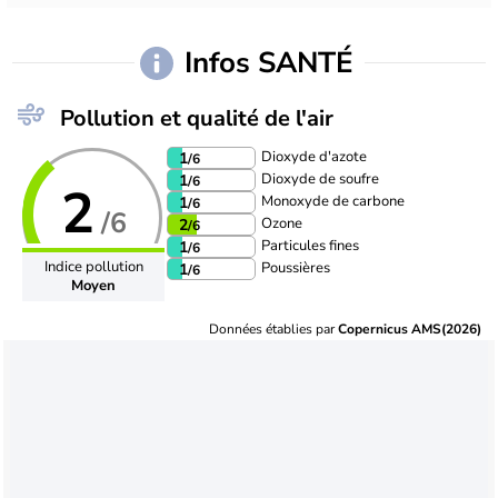
Infos SANTÉ
Pollution et qualité de l'air
Dioxyde d'azote
1
/6
Dioxyde de soufre
1
/6
2
Monoxyde de carbone
1
/6
/6
Ozone
2
/6
Particules fines
1
/6
Indice pollution
Poussières
1
/6
Moyen
Données établies par
Copernicus AMS(2026)