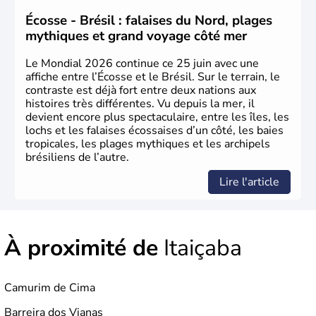
1500. Durant le XVIe siècle, de très nombreux esclaves
venus d'Afrique ont permis une large exploitation des
Écosse - Brésil : falaises du Nord, plages
ressources en sucre du pays.
mythiques et grand voyage côté mer
Le Mondial 2026 continue ce 25 juin avec une
affiche entre l’Écosse et le Brésil. Sur le terrain, le
contraste est déjà fort entre deux nations aux
histoires très différentes. Vu depuis la mer, il
devient encore plus spectaculaire, entre les îles, les
lochs et les falaises écossaises d’un côté, les baies
tropicales, les plages mythiques et les archipels
brésiliens de l’autre.
Lire l'article
À proximité de
Itaiçaba
Camurim de Cima
Barreira dos Vianas