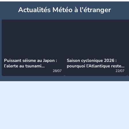
Actualités Météo à l'étranger
Puissant séisme au Japon :
Saison cyclonique 2026 :
l’alerte au tsunami
pourquoi l’Atlantique reste
désormais levée
28/07
très calme à ce stade ?
22/07