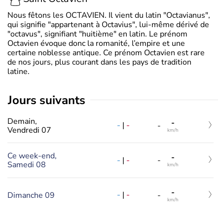
Nous fêtons les OCTAVIEN. Il vient du latin "Octavianus",
qui signifie "appartenant à Octavius", lui-même dérivé de
"octavus", signifiant "huitième" en latin. Le prénom
Octavien évoque donc la romanité, l’empire et une
certaine noblesse antique. Ce prénom Octavien est rare
de nos jours, plus courant dans les pays de tradition
latine.
jours suivants
Demain,
-
-
|
-
-
Vendredi 07
km/h
Ce week-end,
-
-
|
-
-
Samedi 08
km/h
-
-
|
-
Dimanche 09
-
km/h