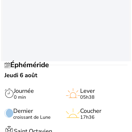
Éphéméride
Jeudi 6 août
Journée
Lever
0 min
05h38
Dernier
Coucher
croissant de Lune
17h36
Saint Octavien