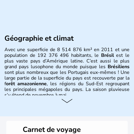
Géographie et climat
Avec une superficie de 8 514 876 km² en 2011 et une
population de 192 376 496 habitants, le
Brésil
est le
plus vaste pays d’Amérique latine. C’est aussi le plus
grand pays lusophone du monde puisque les
Brésiliens
sont plus nombreux que les Portugais eux-mêmes ! Une
large partie de la superficie du pays est recouverte par la
f
orêt amazonienne
, les régions du Sud-Est regroupant
les principales mégapoles du pays. La saison pluvieuse
s’y étend de novembre à mai.
Histoire et administration
Sao Polo et Rio de Janeiro sont deux villes principales de
ce pays, majoritairement catholique. Les côtes atlantiques
Carnet de voyage
du Brésil ont été atteintes par le portugais Cabral en