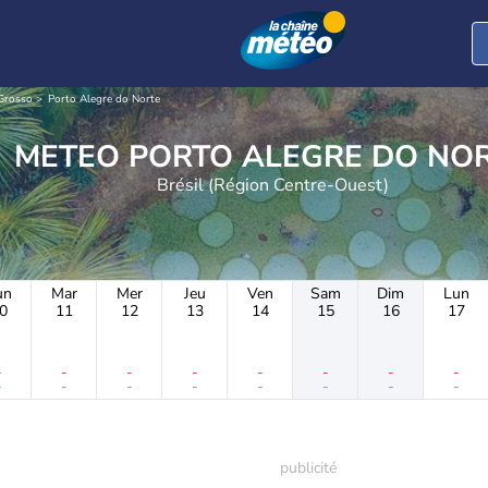
Grosso
Porto Alegre do Norte
METEO PORTO ALEGRE DO NO
Brésil (Région Centre-Ouest)
un
Mar
Mer
Jeu
Ven
Sam
Dim
Lun
0
11
12
13
14
15
16
17
-
-
-
-
-
-
-
-
-
-
-
-
-
-
-
-