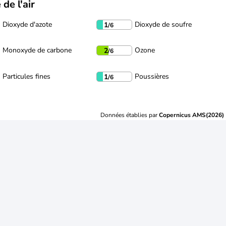
 de l'air
Dioxyde d'azote
Dioxyde de soufre
1
/6
Monoxyde de carbone
Ozone
2
/6
Particules fines
Poussières
1
/6
Données établies par
Copernicus AMS(2026)