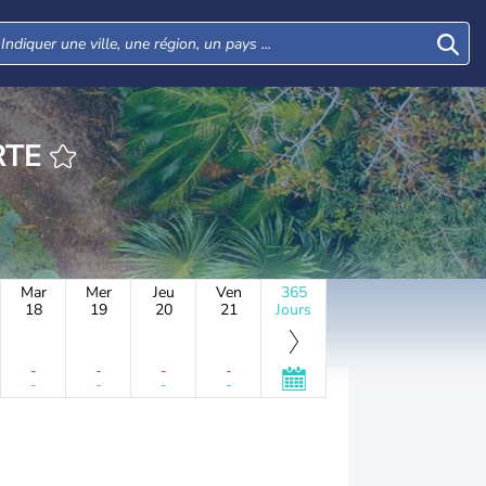
RTE
Mar
Mer
Jeu
Ven
365
18
19
20
21
Jours
-
-
-
-
-
-
-
-