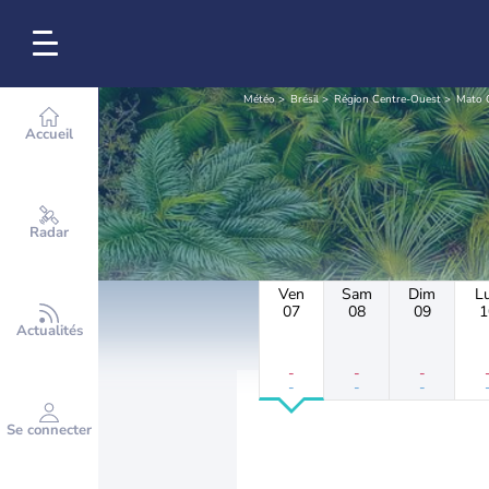
Météo
Brésil
Région Centre-Ouest
Mato 
Accueil
Radar
Ven
Sam
Dim
L
07
08
09
1
Actualités
-
-
-
-
-
-
Se connecter