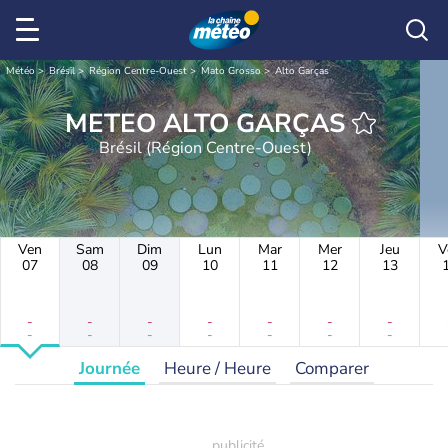
Météo
Brésil
Région Centre-Ouest
Mato Grosso
Alto Garças
METEO ALTO GARÇAS
Brésil (Région Centre-Ouest)
Ven
Sam
Dim
Lun
Mar
Mer
Jeu
V
07
08
09
10
11
12
13
-
-
-
-
-
-
-
-
-
-
-
-
-
-
Journée
Heure / Heure
Comparer