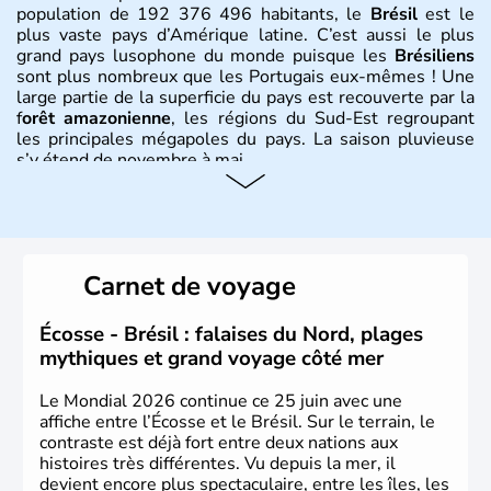
population de 192 376 496 habitants, le
Brésil
est le
plus vaste pays d’Amérique latine. C’est aussi le plus
grand pays lusophone du monde puisque les
Brésiliens
sont plus nombreux que les Portugais eux-mêmes ! Une
large partie de la superficie du pays est recouverte par la
f
orêt amazonienne
, les régions du Sud-Est regroupant
les principales mégapoles du pays. La saison pluvieuse
s’y étend de novembre à mai.
Histoire et administration
Sao Polo et Rio de Janeiro sont deux villes principales de
ce pays, majoritairement catholique. Les côtes atlantiques
Carnet de voyage
du Brésil ont été atteintes par le portugais Cabral en
1500. Durant le XVIe siècle, de très nombreux esclaves
venus d'Afrique ont permis une large exploitation des
Écosse - Brésil : falaises du Nord, plages
ressources en sucre du pays.
mythiques et grand voyage côté mer
Le Mondial 2026 continue ce 25 juin avec une
affiche entre l’Écosse et le Brésil. Sur le terrain, le
contraste est déjà fort entre deux nations aux
histoires très différentes. Vu depuis la mer, il
devient encore plus spectaculaire, entre les îles, les