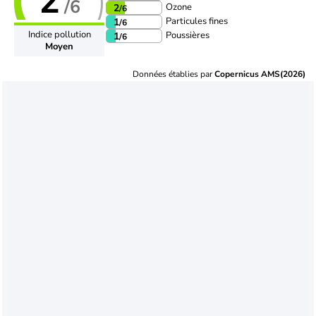
2
/6
Ozone
2
/6
Particules fines
1
/6
Indice pollution
Poussières
1
/6
Moyen
Données établies par
Copernicus AMS(2026)