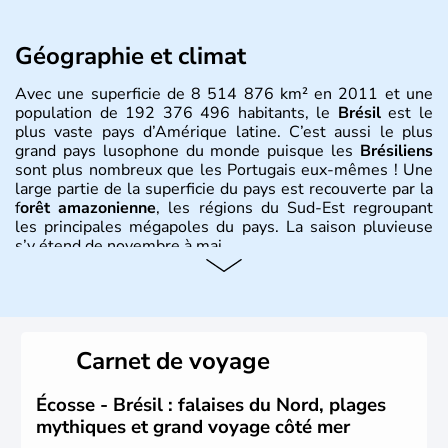
Géographie et climat
Avec une superficie de 8 514 876 km² en 2011 et une
population de 192 376 496 habitants, le
Brésil
est le
plus vaste pays d’Amérique latine. C’est aussi le plus
grand pays lusophone du monde puisque les
Brésiliens
sont plus nombreux que les Portugais eux-mêmes ! Une
large partie de la superficie du pays est recouverte par la
f
orêt amazonienne
, les régions du Sud-Est regroupant
les principales mégapoles du pays. La saison pluvieuse
s’y étend de novembre à mai.
Histoire et administration
Sao Polo et Rio de Janeiro sont deux villes principales de
ce pays, majoritairement catholique. Les côtes atlantiques
Carnet de voyage
du Brésil ont été atteintes par le portugais Cabral en
1500. Durant le XVIe siècle, de très nombreux esclaves
venus d'Afrique ont permis une large exploitation des
Écosse - Brésil : falaises du Nord, plages
ressources en sucre du pays.
mythiques et grand voyage côté mer