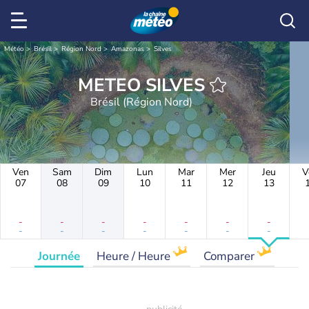
Météo
Brésil
Région Nord
Amazonas
Silves
METEO SILVES
Brésil (Région Nord)
Ven
Sam
Dim
Lun
Mar
Mer
Jeu
V
07
08
09
10
11
12
13
-
-
-
-
-
-
-
-
-
-
-
-
-
-
Journée
Heure / Heure
Comparer