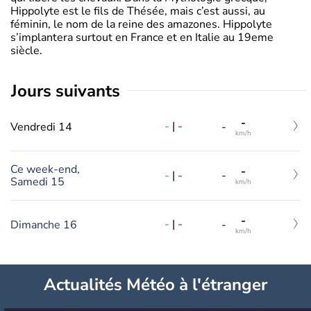
Hippolyte est le fils de Thésée, mais c’est aussi, au
féminin, le nom de la reine des amazones. Hippolyte
s’implantera surtout en France et en Italie au 19eme
siècle.
jours suivants
-
-
|
-
Vendredi 14
-
km/h
Ce week-end,
-
-
|
-
-
Samedi 15
km/h
-
-
|
-
Dimanche 16
-
km/h
Actualités Météo à l'étranger