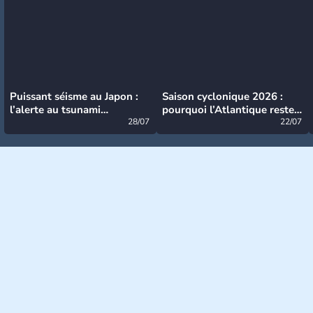
Puissant séisme au Japon :
Saison cyclonique 2026 :
l’alerte au tsunami
pourquoi l’Atlantique reste
désormais levée
28/07
très calme à ce stade ?
22/07