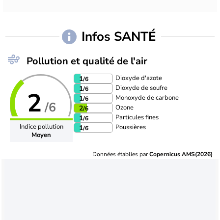
Infos SANTÉ
Pollution et qualité de l'air
Dioxyde d'azote
1
/6
Dioxyde de soufre
1
/6
2
Monoxyde de carbone
1
/6
/6
Ozone
2
/6
Particules fines
1
/6
Indice pollution
Poussières
1
/6
Moyen
Données établies par
Copernicus AMS(2026)