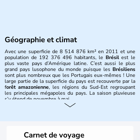
Géographie et climat
Avec une superficie de 8 514 876 km² en 2011 et une
population de 192 376 496 habitants, le
Brésil
est le
plus vaste pays d’Amérique latine. C’est aussi le plus
grand pays lusophone du monde puisque les
Brésiliens
sont plus nombreux que les Portugais eux-mêmes ! Une
large partie de la superficie du pays est recouverte par la
f
orêt amazonienne
, les régions du Sud-Est regroupant
les principales mégapoles du pays. La saison pluvieuse
s’y étend de novembre à mai.
Histoire et administration
Sao Polo et Rio de Janeiro sont deux villes principales de
ce pays, majoritairement catholique. Les côtes atlantiques
Carnet de voyage
du Brésil ont été atteintes par le portugais Cabral en