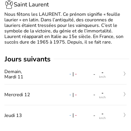
Saint Laurent
Nous fêtons les LAURENT. Ce prénom signifie « feuille
laurier » en latin. Dans l’antiquité, des couronnes de
lauriers étaient tressées pour les vainqueurs. C’est le
symbole de la victoire, du génie et de l’immortalité.
Laurent réapparait en Italie au 15e siècle. En France, son
succès dure de 1965 à 1975. Depuis, il se fait rare.
jours suivants
Demain,
-
-
|
-
-
Mardi 11
km/h
-
-
|
-
Mercredi 12
-
km/h
-
-
|
-
Jeudi 13
-
km/h