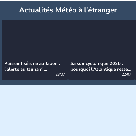
Actualités Météo à l'étranger
Puissant séisme au Japon :
Saison cyclonique 2026 :
l’alerte au tsunami
pourquoi l’Atlantique reste
désormais levée
28/07
très calme à ce stade ?
22/07