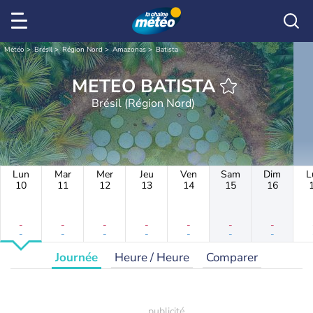
Météo
Brésil
Région Nord
Amazonas
Batista
METEO BATISTA
Brésil (Région Nord)
Lun
Mar
Mer
Jeu
Ven
Sam
Dim
L
10
11
12
13
14
15
16
-
-
-
-
-
-
-
-
-
-
-
-
-
-
Journée
Heure / Heure
Comparer