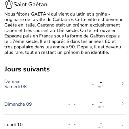
Saint Gaétan
Nous fêtons GAETAN qui vient du latin et signifie «
originaire de la ville de Caillatia ». Cette ville est devenue
Gaëte en Italie. Caetano était un prénom exclusivement
italien et très courant au 15è siècle. On le retrouve en
Espagne puis en France sous la forme de Gaëtan depuis
le 17ème siècle. Il est apprécié dans les années 60 et
très populaire dans les années 90. Depuis, il est devenu
plus rare, tout en restant un prénom bien identifié.
jours suivants
Demain,
-
-
|
-
-
Samedi 08
km/h
-
-
|
-
Dimanche 09
-
km/h
-
-
|
-
Lundi 10
-
km/h