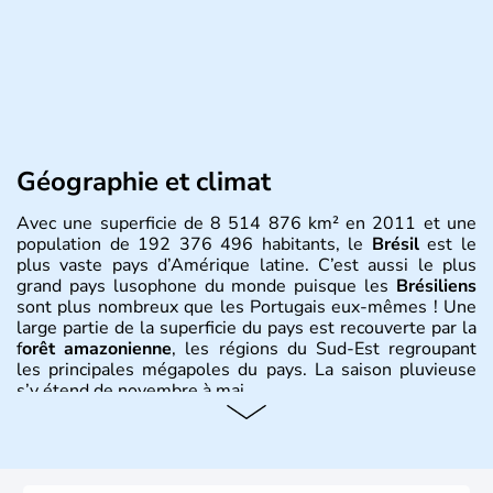
Géographie et climat
Avec une superficie de 8 514 876 km² en 2011 et une
population de 192 376 496 habitants, le
Brésil
est le
plus vaste pays d’Amérique latine. C’est aussi le plus
grand pays lusophone du monde puisque les
Brésiliens
sont plus nombreux que les Portugais eux-mêmes ! Une
large partie de la superficie du pays est recouverte par la
f
orêt amazonienne
, les régions du Sud-Est regroupant
les principales mégapoles du pays. La saison pluvieuse
s’y étend de novembre à mai.
Histoire et administration
Sao Polo et Rio de Janeiro sont deux villes principales de