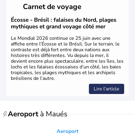
ce pays, majoritairement catholique. Les côtes atlantiques
Carnet de voyage
du Brésil ont été atteintes par le portugais Cabral en
1500. Durant le XVIe siècle, de très nombreux esclaves
venus d'Afrique ont permis une large exploitation des
Écosse - Brésil : falaises du Nord, plages
ressources en sucre du pays.
mythiques et grand voyage côté mer
Le Mondial 2026 continue ce 25 juin avec une
affiche entre l’Écosse et le Brésil. Sur le terrain, le
contraste est déjà fort entre deux nations aux
histoires très différentes. Vu depuis la mer, il
devient encore plus spectaculaire, entre les îles, les
lochs et les falaises écossaises d’un côté, les baies
tropicales, les plages mythiques et les archipels
brésiliens de l’autre.
Lire l'article
Aeroport
à Maués
Aeroport