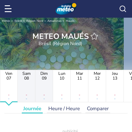
Météo
Brésil
Région Nord
Amazonas
Maués
METEO MAUÉS
Brésil (Région Nord)
Ven
Sam
Dim
Lun
Mar
Mer
Jeu
V
07
08
09
10
11
12
13
-
-
-
-
-
-
-
-
-
-
-
-
-
-
Journée
Heure / Heure
Comparer