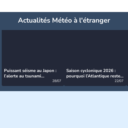
Actualités Météo à l'étranger
Puissant séisme au Japon :
Saison cyclonique 2026 :
l’alerte au tsunami
pourquoi l’Atlantique reste
désormais levée
28/07
très calme à ce stade ?
22/07