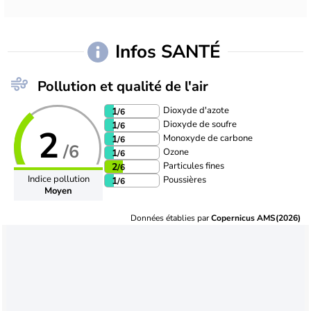
Infos SANTÉ
Pollution et qualité de l'air
Dioxyde d'azote
1
/6
Dioxyde de soufre
1
/6
2
Monoxyde de carbone
1
/6
/6
Ozone
1
/6
Particules fines
2
/6
Indice pollution
Poussières
1
/6
Moyen
Données établies par
Copernicus AMS(2026)