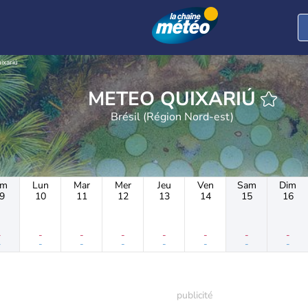
ixariú
METEO QUIXARIÚ
Brésil (Région Nord-est)
im
Lun
Mar
Mer
Jeu
Ven
Sam
Dim
9
10
11
12
13
14
15
16
-
-
-
-
-
-
-
-
-
-
-
-
-
-
-
-