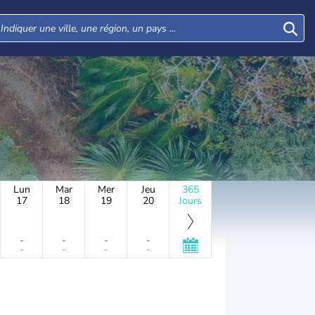
Lun
Mar
Mer
Jeu
365
17
18
19
20
Jours
-
-
-
-
-
-
-
-