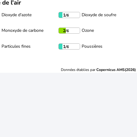
 de l'air
Dioxyde d'azote
Dioxyde de soufre
1
/6
Monoxyde de carbone
Ozone
2
/6
Particules fines
Poussières
1
/6
Données établies par
Copernicus AMS(2026)