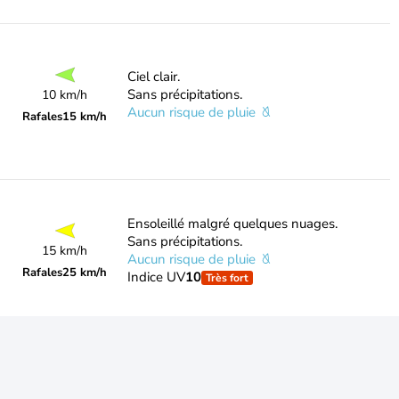
Ciel clair.
Sans précipitations.
10 km/h
Aucun risque de pluie
Rafales
15 km/h
Ensoleillé malgré quelques nuages.
Sans précipitations.
15 km/h
Aucun risque de pluie
Rafales
25 km/h
Indice UV
10
Très fort