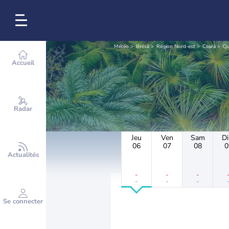
Météo
Brésil
Région Nord-est
Ceará
Qu
Accueil
Radar
Jeu
Ven
Sam
D
06
07
08
0
Actualités
-
-
-
-
-
-
Se connecter