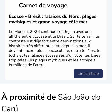
ce pays, majoritairement catholique. Les côtes atlantiques
Carnet de voyage
du Brésil ont été atteintes par le portugais Cabral en
1500. Durant le XVIe siècle, de très nombreux esclaves
venus d'Afrique ont permis une large exploitation des
Écosse - Brésil : falaises du Nord, plages
ressources en sucre du pays.
mythiques et grand voyage côté mer
Le Mondial 2026 continue ce 25 juin avec une
affiche entre l’Écosse et le Brésil. Sur le terrain, le
contraste est déjà fort entre deux nations aux
histoires très différentes. Vu depuis la mer, il
devient encore plus spectaculaire, entre les îles, les
lochs et les falaises écossaises d’un côté, les baies
tropicales, les plages mythiques et les archipels
brésiliens de l’autre.
Lire l'article
À proximité de
São João do
Carú