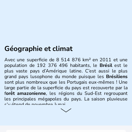
Géographie et climat
Avec une superficie de 8 514 876 km² en 2011 et une
population de 192 376 496 habitants, le
Brésil
est le
plus vaste pays d’Amérique latine. C’est aussi le plus
grand pays lusophone du monde puisque les
Brésiliens
sont plus nombreux que les Portugais eux-mêmes ! Une
large partie de la superficie du pays est recouverte par la
f
orêt amazonienne
, les régions du Sud-Est regroupant
les principales mégapoles du pays. La saison pluvieuse
s’y étend de novembre à mai.
Histoire et administration
Sao Polo et Rio de Janeiro sont deux villes principales de