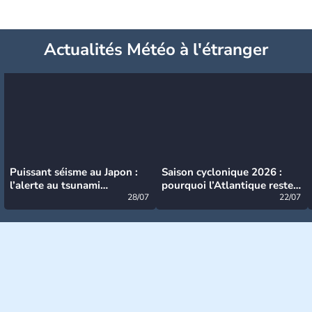
Actualités Météo à l'étranger
Puissant séisme au Japon :
Saison cyclonique 2026 :
l’alerte au tsunami
pourquoi l’Atlantique reste
désormais levée
28/07
très calme à ce stade ?
22/07