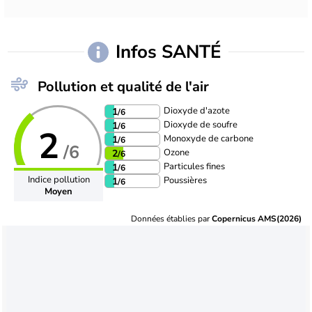
Infos SANTÉ
Pollution et qualité de l'air
Dioxyde d'azote
1
/6
Dioxyde de soufre
1
/6
2
Monoxyde de carbone
1
/6
/6
Ozone
2
/6
Particules fines
1
/6
Indice pollution
Poussières
1
/6
Moyen
Données établies par
Copernicus AMS(2026)