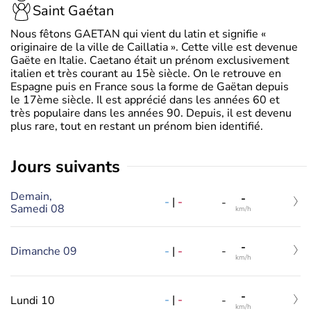
Saint Gaétan
Nous fêtons GAETAN qui vient du latin et signifie «
originaire de la ville de Caillatia ». Cette ville est devenue
Gaëte en Italie. Caetano était un prénom exclusivement
italien et très courant au 15è siècle. On le retrouve en
Espagne puis en France sous la forme de Gaëtan depuis
le 17ème siècle. Il est apprécié dans les années 60 et
très populaire dans les années 90. Depuis, il est devenu
plus rare, tout en restant un prénom bien identifié.
jours suivants
Demain,
-
-
|
-
-
Samedi 08
km/h
-
-
|
-
Dimanche 09
-
km/h
-
-
|
-
Lundi 10
-
km/h