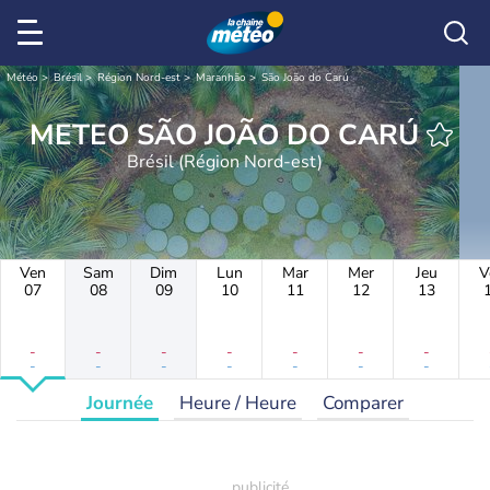
Météo
Brésil
Région Nord-est
Maranhão
São João do Carú
METEO SÃO JOÃO DO CARÚ
Brésil (Région Nord-est)
Ven
Sam
Dim
Lun
Mar
Mer
Jeu
V
07
08
09
10
11
12
13
-
-
-
-
-
-
-
-
-
-
-
-
-
-
Journée
Heure / Heure
Comparer