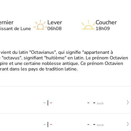
rnier
Lever
Coucher
oissant de Lune
06h08
18h09
ient du latin "Octavianus", qui signifie "appartenant à
"octavus", signifiant "huitième" en latin. Le prénom Octavien
pire et une certaine noblesse antique. Ce prénom Octavien
rant dans les pays de tradition latine.
-
|
-
-
-
km/h
-
|
-
-
-
km/h