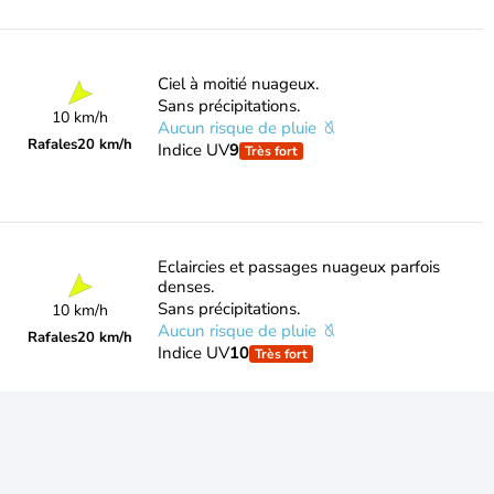
Ciel à moitié nuageux.
Sans précipitations.
10 km/h
Aucun risque de pluie
Rafales
20 km/h
Indice UV
9
Très fort
Eclaircies et passages nuageux parfois
denses.
Sans précipitations.
10 km/h
Aucun risque de pluie
Rafales
20 km/h
Indice UV
10
Très fort