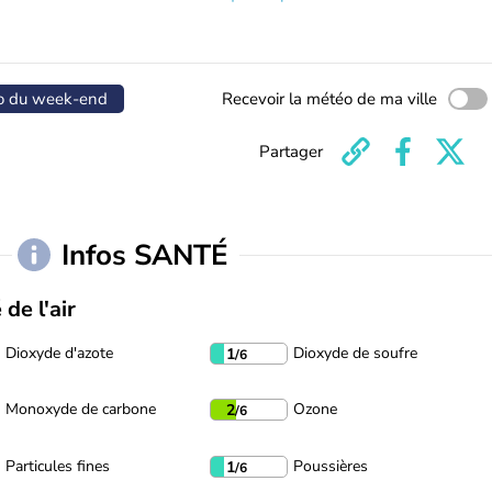
o du week-end
Recevoir la météo de ma ville
Partager
Infos SANTÉ
 de l'air
Dioxyde d'azote
Dioxyde de soufre
1
/6
Monoxyde de carbone
Ozone
2
/6
Particules fines
Poussières
1
/6