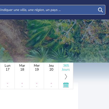
Lun
Mar
Mer
Jeu
365
17
18
19
20
Jours
-
-
-
-
-
-
-
-