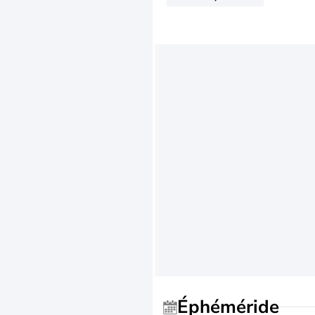
Éphéméride