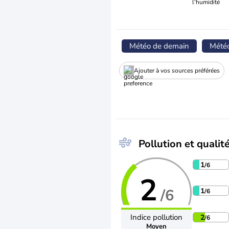
l'humidité
Météo de demain
Mété
Ajouter à vos sources préférées
Pollution et qualité
1
/6
2
/6
1
/6
Indice pollution
2
/6
Moyen