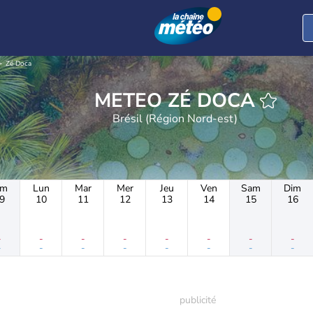
Zé Doca
METEO ZÉ DOCA
Brésil (Région Nord-est)
im
Lun
Mar
Mer
Jeu
Ven
Sam
Dim
9
10
11
12
13
14
15
16
-
-
-
-
-
-
-
-
-
-
-
-
-
-
-
-