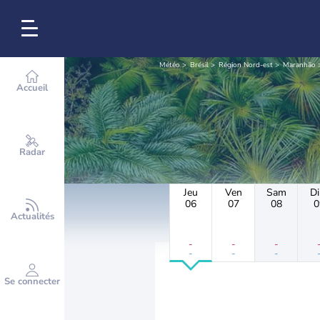
Météo
Brésil
Région Nord-est
Maranhão
Accueil
Radar
Jeu
Ven
Sam
D
06
07
08
0
Actualités
-
-
-
-
-
-
Se connecter