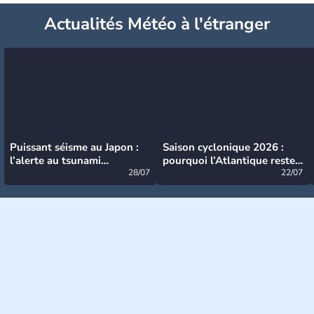
Actualités Météo à l'étranger
Puissant séisme au Japon :
Saison cyclonique 2026 :
l’alerte au tsunami
pourquoi l’Atlantique reste
désormais levée
28/07
très calme à ce stade ?
22/07