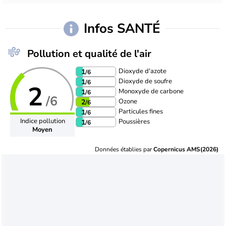
Infos SANTÉ
Pollution et qualité de l'air
Dioxyde d'azote
1
/6
Dioxyde de soufre
1
/6
2
Monoxyde de carbone
1
/6
/6
Ozone
2
/6
Particules fines
1
/6
Indice pollution
Poussières
1
/6
Moyen
Données établies par
Copernicus AMS(2026)