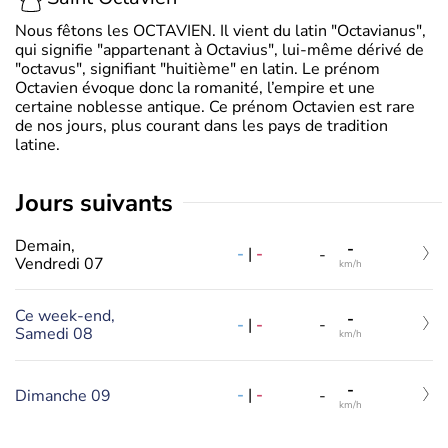
Nous fêtons les OCTAVIEN. Il vient du latin "Octavianus",
qui signifie "appartenant à Octavius", lui-même dérivé de
"octavus", signifiant "huitième" en latin. Le prénom
Octavien évoque donc la romanité, l’empire et une
certaine noblesse antique. Ce prénom Octavien est rare
de nos jours, plus courant dans les pays de tradition
latine.
jours suivants
Demain,
-
-
|
-
-
Vendredi 07
km/h
Ce week-end,
-
-
|
-
-
Samedi 08
km/h
-
-
|
-
Dimanche 09
-
km/h