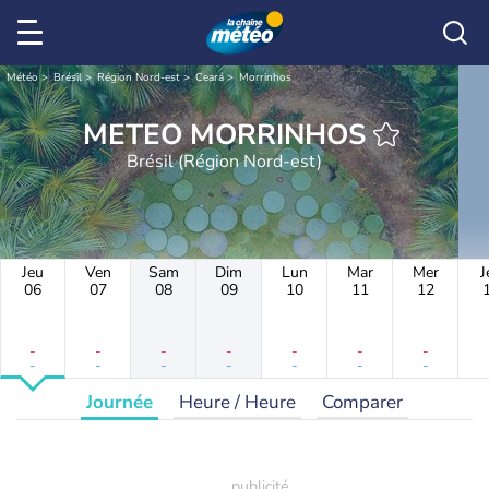
Météo
Brésil
Région Nord-est
Ceará
Morrinhos
METEO MORRINHOS
Brésil (Région Nord-est)
Jeu
Ven
Sam
Dim
Lun
Mar
Mer
J
06
07
08
09
10
11
12
-
-
-
-
-
-
-
-
-
-
-
-
-
-
Journée
Heure / Heure
Comparer