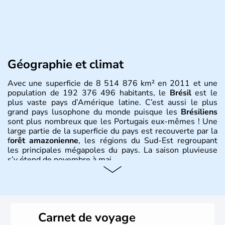
Géographie et climat
Avec une superficie de 8 514 876 km² en 2011 et une
population de 192 376 496 habitants, le
Brésil
est le
plus vaste pays d’Amérique latine. C’est aussi le plus
grand pays lusophone du monde puisque les
Brésiliens
sont plus nombreux que les Portugais eux-mêmes ! Une
large partie de la superficie du pays est recouverte par la
f
orêt amazonienne
, les régions du Sud-Est regroupant
les principales mégapoles du pays. La saison pluvieuse
s’y étend de novembre à mai.
Histoire et administration
Sao Polo et Rio de Janeiro sont deux villes principales de
ce pays, majoritairement catholique. Les côtes atlantiques
Carnet de voyage
du Brésil ont été atteintes par le portugais Cabral en