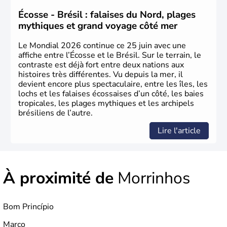
1500. Durant le XVIe siècle, de très nombreux esclaves
venus d'Afrique ont permis une large exploitation des
Écosse - Brésil : falaises du Nord, plages
ressources en sucre du pays.
mythiques et grand voyage côté mer
Le Mondial 2026 continue ce 25 juin avec une
affiche entre l’Écosse et le Brésil. Sur le terrain, le
contraste est déjà fort entre deux nations aux
histoires très différentes. Vu depuis la mer, il
devient encore plus spectaculaire, entre les îles, les
lochs et les falaises écossaises d’un côté, les baies
tropicales, les plages mythiques et les archipels
brésiliens de l’autre.
Lire l'article
À proximité de
Morrinhos
Bom Princípio
Marco