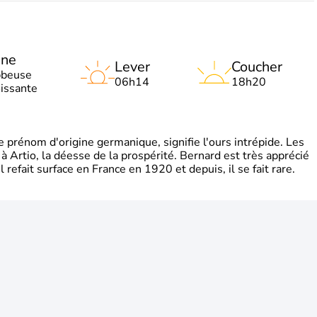
une
Lever
Coucher
bbeuse
06h14
18h20
oissante
rénom d'origine germanique, signifie l'ours intrépide. Les
 à Artio, la déesse de la prospérité. Bernard est très apprécié
refait surface en France en 1920 et depuis, il se fait rare.