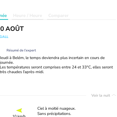
née
Heure / Heure
Comparer
20 AOÛT
 GALL
Résumé de l’expert
Jeudi à Belém, le temps deviendra plus incertain en cours de
journée.
Les températures seront comprises entre 24 et 33°C, elles seront
très chaudes l'après-midi.
Voir la nuit
Ciel à moitié nuageux.
Sans précipitations.
10 km/h