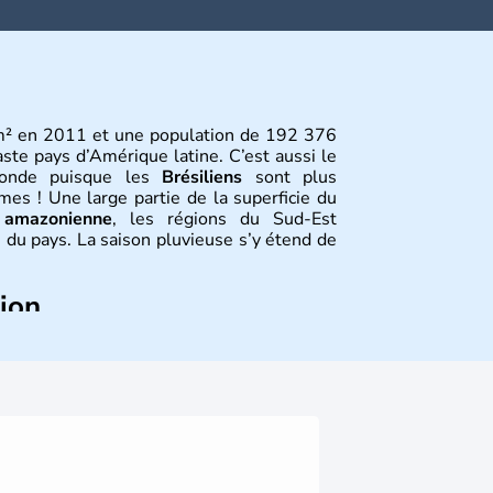
m² en 2011 et une population de 192 376
aste pays d’Amérique latine. C’est aussi le
monde puisque les
Brésiliens
sont plus
s ! Une large partie de la superficie du
 amazonienne
, les régions du Sud-Est
 du pays. La saison pluvieuse s’y étend de
tion
 deux villes principales de ce pays,
atlantiques du Brésil ont été atteintes par
le XVIe siècle, de très nombreux esclaves
e exploitation des ressources en sucre du