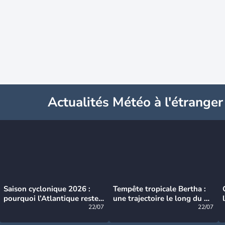
Actualités Météo à l'étranger
Saison cyclonique 2026 :
Tempête tropicale Bertha :
pourquoi l’Atlantique reste
une trajectoire le long du du
très calme à ce stade ?
22/07
littoral américain
22/07