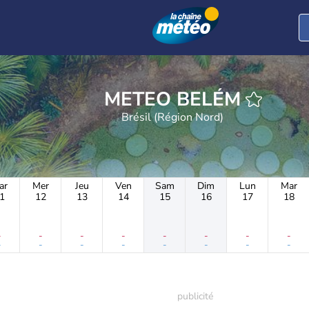
METEO BELÉM
Brésil (Région Nord)
ar
Mer
Jeu
Ven
Sam
Dim
Lun
Mar
1
12
13
14
15
16
17
18
-
-
-
-
-
-
-
-
-
-
-
-
-
-
-
-