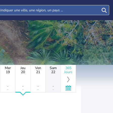
Mer
Jeu
Ven
Sam
365
19
20
21
22
Jours
-
-
-
-
-
-
-
-