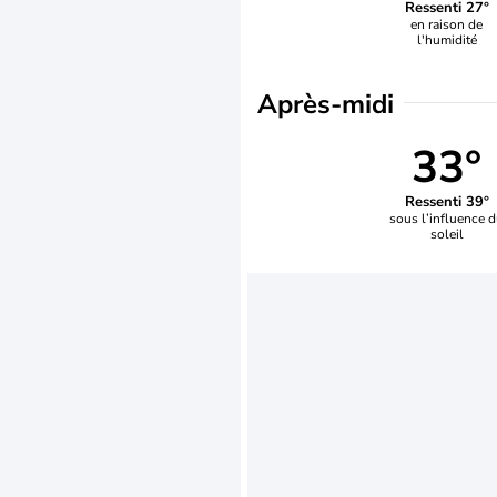
Ressenti 27°
en raison de
l'humidité
Après-midi
33°
Ressenti 39°
sous l’influence 
soleil