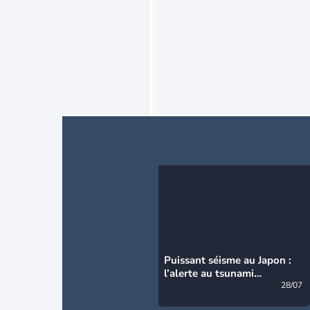
Puissant séisme au Japon :
l’alerte au tsunami
désormais levée
28/07