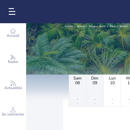
Météo
Brésil
Région Nord
Pará
Belém
Accueil
Radar
Sam
Dim
Lun
M
08
09
10
1
Actualités
-
-
-
-
-
-
Se connecter