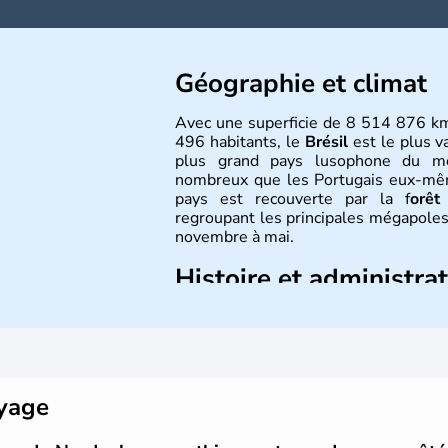
Géographie et climat
Avec une superficie de 8 514 876 k
496 habitants, le
Brésil
est le plus v
plus grand pays lusophone du 
nombreux que les Portugais eux-même
pays est recouverte par la f
orêt
regroupant les principales mégapoles
novembre à mai.
Histoire et administra
Sao Polo et Rio de Janeiro sont
majoritairement catholique. Les côtes 
le portugais Cabral en 1500. Durant 
venus d'Afrique ont permis une larg
pays.
oyage