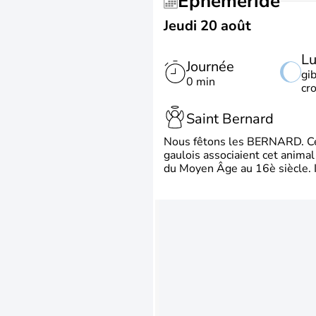
Éphéméride
Jeudi 20 août
L
Journée
gi
0 min
cr
Saint Bernard
Nous fêtons les BERNARD. Ce p
gaulois associaient cet animal
du Moyen Âge au 16è siècle. Il 