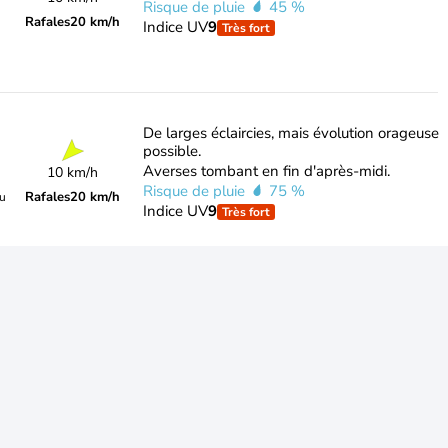
Risque de pluie
45 %
Rafales
20 km/h
Indice UV
9
Très fort
De larges éclaircies, mais évolution orageuse
possible.
Averses tombant en fin d'après-midi.
10 km/h
Risque de pluie
75 %
Rafales
20 km/h
du
Indice UV
9
Très fort