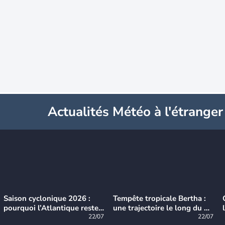
Actualités Météo à l'étranger
Saison cyclonique 2026 :
Tempête tropicale Bertha :
pourquoi l’Atlantique reste
une trajectoire le long du du
très calme à ce stade ?
22/07
littoral américain
22/07