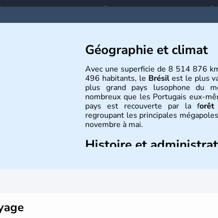
Géographie et climat
Avec une superficie de 8 514 876 k
496 habitants, le
Brésil
est le plus v
plus grand pays lusophone du 
nombreux que les Portugais eux-même
pays est recouverte par la f
orêt
regroupant les principales mégapoles
novembre à mai.
Histoire et administra
Sao Polo et Rio de Janeiro sont
majoritairement catholique. Les côtes 
le portugais Cabral en 1500. Durant 
venus d'Afrique ont permis une larg
pays.
oyage