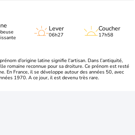
une
Lever
Coucher
bbeuse
06h27
17h58
oissante
énom d’origine latine signifie l'artisan. Dans l’antiquité,
mille romaine reconnue pour sa droiture. Ce prénom est resté
gne. En France, il se développe autour des années 50, avec
nnées 1970. A ce jour, il est devenu très rare.