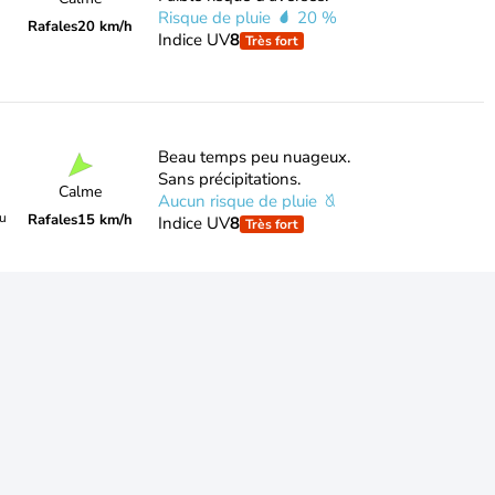
Risque de pluie
20 %
Rafales
20 km/h
Indice UV
8
Très fort
Beau temps peu nuageux.
Sans précipitations.
Calme
Aucun risque de pluie
du
Rafales
15 km/h
Indice UV
8
Très fort