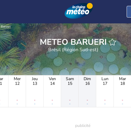
Barueri
METEO BARUERI
Brésil (Région Sud-est)
ar
Mer
Jeu
Ven
Sam
Dim
Lun
Mar
1
12
13
14
15
16
17
18
-
-
-
-
-
-
-
-
-
-
-
-
-
-
-
-