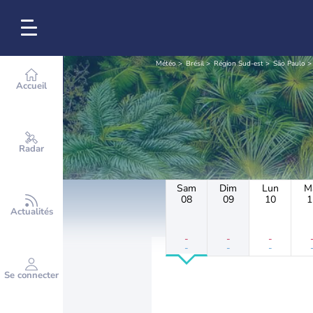
Météo
Brésil
Région Sud-est
São Paulo
Accueil
Radar
Sam
Dim
Lun
M
08
09
10
1
Actualités
-
-
-
-
-
-
Se connecter