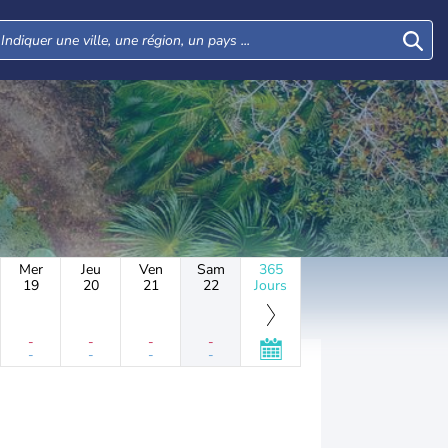
Mer
Jeu
Ven
Sam
365
19
20
21
22
Jours
-
-
-
-
-
-
-
-