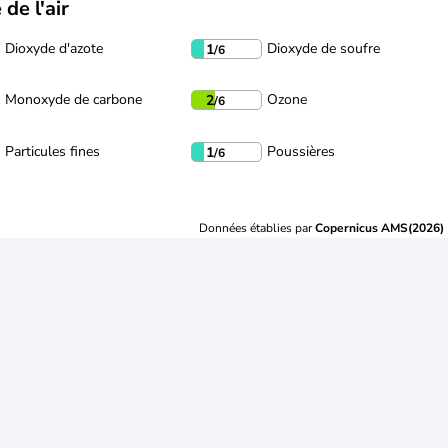
 de l'air
Dioxyde d'azote
Dioxyde de soufre
1
/6
Monoxyde de carbone
Ozone
2
/6
Particules fines
Poussières
1
/6
Données établies par
Copernicus AMS(2026)