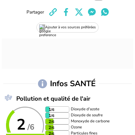
Partager
Ajouter à vos sources préférées
Infos SANTÉ
Pollution et qualité de l'air
Dioxyde d'azote
1
/6
Dioxyde de soufre
1
/6
2
Monoxyde de carbone
2
/6
/6
Ozone
2
/6
Particules fines
2
/6