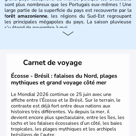
sont plus nombreux que les Portugais eux-mêmes ! Une
large partie de la superficie du pays est recouverte par la
f
orêt amazonienne
, les régions du Sud-Est regroupant
les principales mégapoles du pays. La saison pluvieuse
s’y étend de novembre à mai.
Histoire et administration
Sao Polo et Rio de Janeiro sont deux villes principales de
ce pays, majoritairement catholique. Les côtes atlantiques
Carnet de voyage
du Brésil ont été atteintes par le portugais Cabral en
1500. Durant le XVIe siècle, de très nombreux esclaves
venus d'Afrique ont permis une large exploitation des
Écosse - Brésil : falaises du Nord, plages
ressources en sucre du pays.
mythiques et grand voyage côté mer
Le Mondial 2026 continue ce 25 juin avec une
affiche entre l’Écosse et le Brésil. Sur le terrain, le
contraste est déjà fort entre deux nations aux
histoires très différentes. Vu depuis la mer, il
devient encore plus spectaculaire, entre les îles, les
lochs et les falaises écossaises d’un côté, les baies
tropicales, les plages mythiques et les archipels
brésiliens de l’autre.