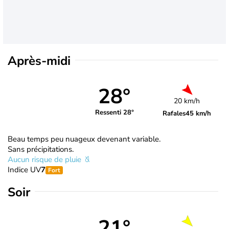
Après-midi
28°
20 km/h
Ressenti 28°
Rafales
45 km/h
Beau temps peu nuageux devenant variable.
Sans précipitations.
Aucun risque de pluie
Indice UV
7
Fort
Soir
21°