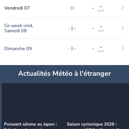
-
-
|
-
Vendredi 07
-
km/h
Ce week-end,
-
-
|
-
-
Samedi 08
km/h
-
-
|
-
Dimanche 09
-
km/h
Actualités Météo à l'étranger
Puissant séisme au Japon :
Saison cyclonique 2026 :