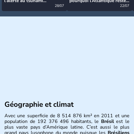
l’alerte au tsunami
pourquoi l’Atlantique reste
désormais levée
28/07
très calme à ce stade ?
22/07
Géographie et climat
Avec une superficie de 8 514 876 km² en 2011 et une
population de 192 376 496 habitants, le
Brésil
est le
plus vaste pays d’Amérique latine. C’est aussi le plus
grand pays lusophone du monde puisque les
Brésiliens