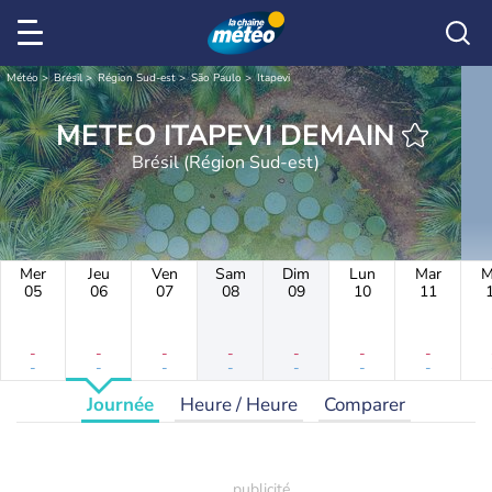
Météo
Brésil
Région Sud-est
São Paulo
Itapevi
METEO ITAPEVI DEMAIN
Brésil (Région Sud-est)
Mer
Jeu
Ven
Sam
Dim
Lun
Mar
M
05
06
07
08
09
10
11
-
-
-
-
-
-
-
-
-
-
-
-
-
-
Journée
Heure / Heure
Comparer