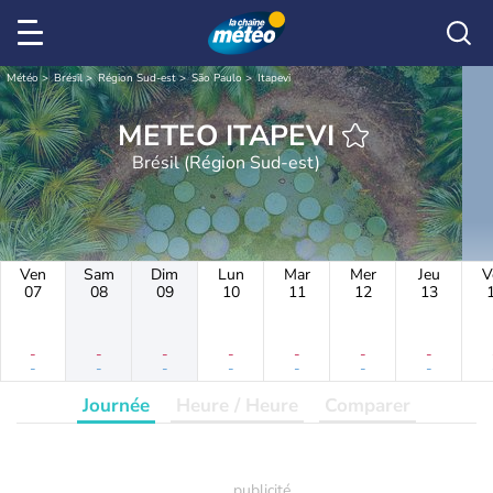
Météo
Brésil
Région Sud-est
São Paulo
Itapevi
METEO ITAPEVI
Brésil (Région Sud-est)
Ven
Sam
Dim
Lun
Mar
Mer
Jeu
V
07
08
09
10
11
12
13
-
-
-
-
-
-
-
-
-
-
-
-
-
-
Journée
Heure / Heure
Comparer