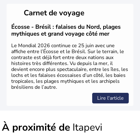
Sao Polo et Rio de Janeiro sont deux villes principales de
ce pays, majoritairement catholique. Les côtes atlantiques
Carnet de voyage
du Brésil ont été atteintes par le portugais Cabral en
1500. Durant le XVIe siècle, de très nombreux esclaves
venus d'Afrique ont permis une large exploitation des
Écosse - Brésil : falaises du Nord, plages
ressources en sucre du pays.
mythiques et grand voyage côté mer
Le Mondial 2026 continue ce 25 juin avec une
affiche entre l’Écosse et le Brésil. Sur le terrain, le
contraste est déjà fort entre deux nations aux
histoires très différentes. Vu depuis la mer, il
devient encore plus spectaculaire, entre les îles, les
lochs et les falaises écossaises d’un côté, les baies
tropicales, les plages mythiques et les archipels
brésiliens de l’autre.
Lire l'article
À proximité de
Itapevi