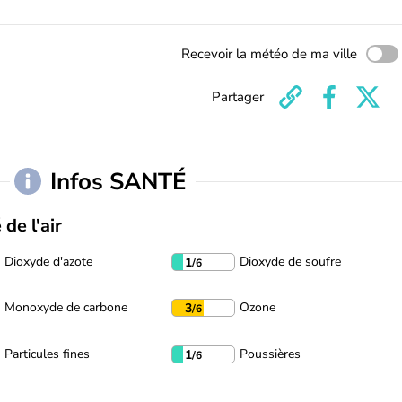
Recevoir la météo de ma ville
Partager
Infos SANTÉ
 de l'air
Dioxyde d'azote
Dioxyde de soufre
1
/6
Monoxyde de carbone
Ozone
3
/6
Particules fines
Poussières
1
/6