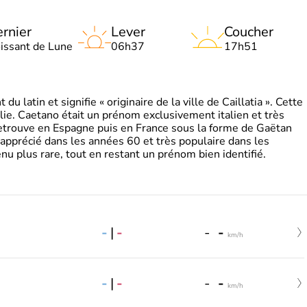
rnier
Lever
Coucher
oissant de Lune
06h37
17h51
 latin et signifie « originaire de la ville de Caillatia ». Cette
lie. Caetano était un prénom exclusivement italien et très
retrouve en Espagne puis en France sous la forme de Gaëtan
 apprécié dans les années 60 et très populaire dans les
nu plus rare, tout en restant un prénom bien identifié.
-
|
-
-
-
km/h
-
|
-
-
-
km/h