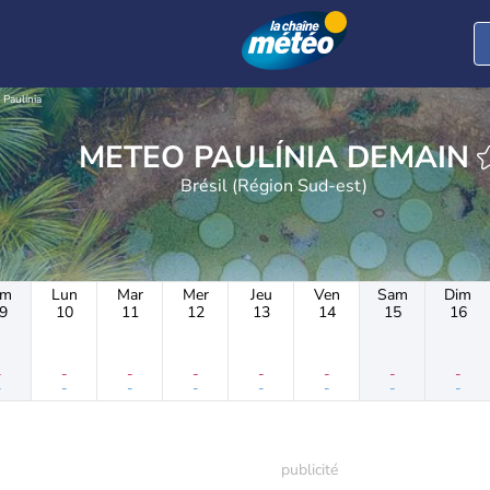
Paulínia
METEO PAULÍNIA DEMAIN
Brésil (Région Sud-est)
im
Lun
Mar
Mer
Jeu
Ven
Sam
Dim
9
10
11
12
13
14
15
16
-
-
-
-
-
-
-
-
-
-
-
-
-
-
-
-