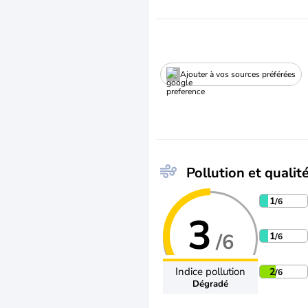
Ajouter à vos sources préférées
Pollution et qualité
1
/6
3
/6
1
/6
Indice pollution
2
/6
Dégradé