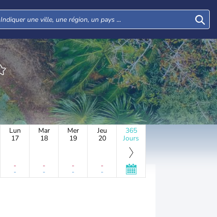
Lun
Mar
Mer
Jeu
365
17
18
19
20
Jours
-
-
-
-
-
-
-
-