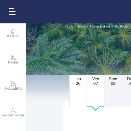
Météo
Brésil
Région Sud-est
São Paulo
Accueil
Radar
Jeu
Ven
Sam
D
06
07
08
0
Actualités
-
-
-
-
-
-
Se connecter