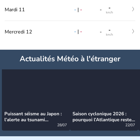
-
-
|
-
Mardi 11
-
km/h
-
-
|
-
Mercredi 12
-
km/h
Actualités Météo à l'étranger
Puissant séisme au Japon :
Saison cyclonique 2026 :
l’alerte au tsunami
pourquoi l’Atlantique reste
désormais levée
28/07
très calme à ce stade ?
22/07