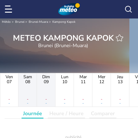
Météo
Brunei
Brunei-Muara
Kampong Kapok
METEO KAMPONG KAPOK
Brunei (Brunei-Muara)
Ven
Sam
Dim
Lun
Mar
Mer
Jeu
V
07
08
09
10
11
12
13
-
-
-
-
-
-
-
-
-
-
-
-
-
-
Journée
Heure / Heure
Comparer