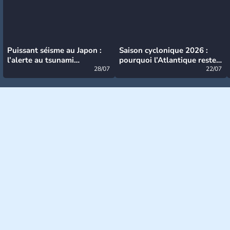
Puissant séisme au Japon :
Saison cyclonique 2026 :
l’alerte au tsunami
pourquoi l’Atlantique reste
désormais levée
28/07
très calme à ce stade ?
22/07