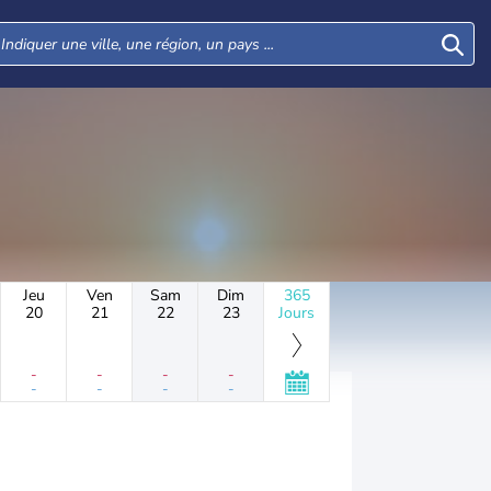
Jeu
Ven
Sam
Dim
365
20
21
22
23
Jours
-
-
-
-
-
-
-
-