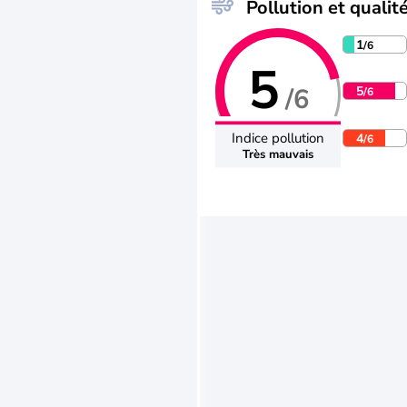
Pollution et qualité
1
/6
5
/6
5
/6
Indice pollution
4
/6
Très mauvais