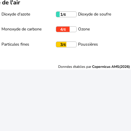
 de l'air
Dioxyde d'azote
Dioxyde de soufre
1
/6
Monoxyde de carbone
Ozone
4
/6
Particules fines
Poussières
3
/6
Données établies par
Copernicus AMS(2026)