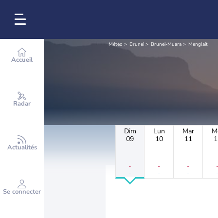
Météo
Brunei
Brunei-Muara
Menglait
Accueil
Radar
Dim
Lun
Mar
M
09
10
11
1
Actualités
-
-
-
-
-
-
Se connecter