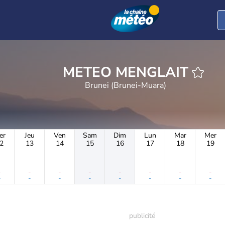
METEO MENGLAIT
Brunei (Brunei-Muara)
er
Jeu
Ven
Sam
Dim
Lun
Mar
Mer
2
13
14
15
16
17
18
19
-
-
-
-
-
-
-
-
-
-
-
-
-
-
-
-