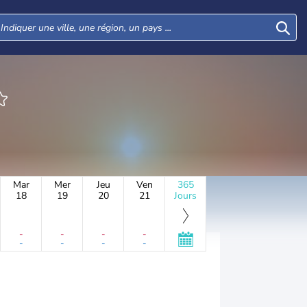
Mar
Mer
Jeu
Ven
365
18
19
20
21
Jours
-
-
-
-
-
-
-
-