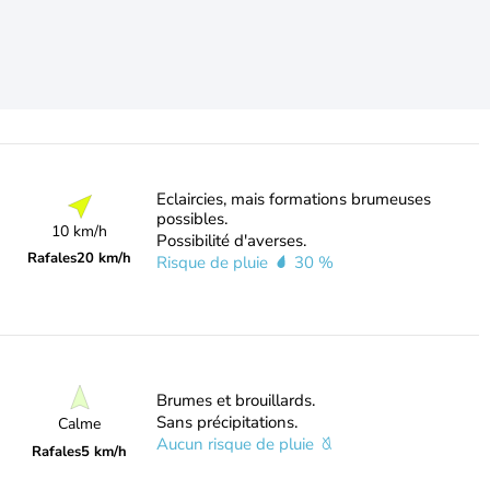
Eclaircies, mais formations brumeuses
possibles.
10 km/h
Possibilité d'averses.
Rafales
20 km/h
Risque de pluie
30 %
Brumes et brouillards.
Sans précipitations.
Calme
Aucun risque de pluie
Rafales
5 km/h