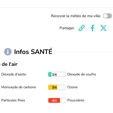
Recevoir la météo de ma ville
Partager
Infos SANTÉ
 de l'air
Dioxyde d'azote
Dioxyde de soufre
1
/6
Monoxyde de carbone
Ozone
3
/6
Particules fines
Poussières
4
/6