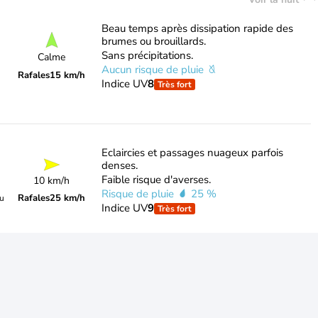
Beau temps après dissipation rapide des
brumes ou brouillards.
Sans précipitations.
Calme
Aucun risque de pluie
Rafales
15 km/h
Indice UV
8
Très fort
Eclaircies et passages nuageux parfois
denses.
Faible risque d'averses.
10 km/h
Risque de pluie
25 %
Rafales
25 km/h
du
Indice UV
9
Très fort