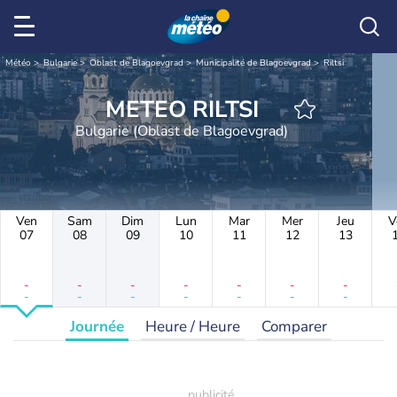
Météo
Bulgarie
Oblast de Blagoevgrad
Municipalité de Blagoevgrad
Riltsi
METEO RILTSI
Bulgarie (Oblast de Blagoevgrad)
Ven
Sam
Dim
Lun
Mar
Mer
Jeu
V
07
08
09
10
11
12
13
-
-
-
-
-
-
-
-
-
-
-
-
-
-
Journée
Heure / Heure
Comparer