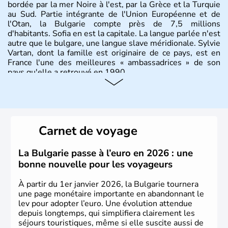
bordée par la mer Noire à l'est, par la Grèce et la Turquie
au Sud. Partie intégrante de l'Union Européenne et de
l'Otan, la Bulgarie compte près de 7,5 millions
d'habitants. Sofia en est la capitale. La langue parlée n'est
autre que le bulgare, une langue slave méridionale. Sylvie
Vartan, dont la famille est originaire de ce pays, est en
France l'une des meilleures « ambassadrices » de son
pays qu'elle a retrouvé en 1990.
Histoire et administration
Pays situé dans la péninsule balkanique, la
Bulgarie
est
bordée par la mer Noire à l’est, par la Grèce et la Turquie
Carnet de voyage
au Sud. Très puissant au Moyen-Âge, c’est aujourd’hui
une république parlementaire démocratique. La principale
caractéristique de la
Bulgarie
est sa division en bandes de
La Bulgarie passe à l’euro en 2026 : une
montagnes et de plaines orientées est-ouest.
bonne nouvelle pour les voyageurs
À partir du 1er janvier 2026, la Bulgarie tournera
une page monétaire importante en abandonnant le
lev pour adopter l’euro. Une évolution attendue
depuis longtemps, qui simplifiera clairement les
séjours touristiques, même si elle suscite aussi de