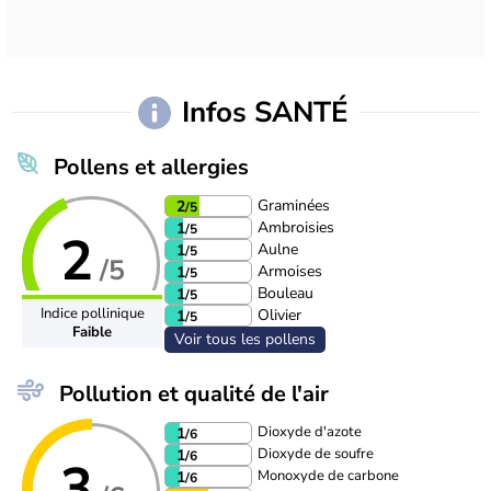
Infos SANTÉ
Pollens et allergies
Graminées
2
/5
Ambroisies
1
/5
2
Aulne
1
/5
/5
Armoises
1
/5
Bouleau
1
/5
Indice pollinique
Olivier
1
/5
Faible
Voir tous les pollens
Pollution et qualité de l'air
Dioxyde d'azote
1
/6
Dioxyde de soufre
1
/6
3
Monoxyde de carbone
1
/6