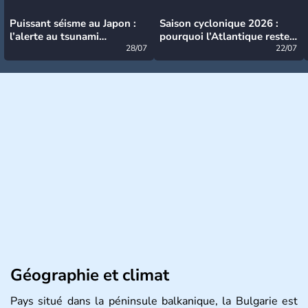
Puissant séisme au Japon :
Saison cyclonique 2026 :
l’alerte au tsunami
pourquoi l’Atlantique reste
désormais levée
28/07
très calme à ce stade ?
22/07
Géographie et climat
Pays situé dans la péninsule balkanique, la Bulgarie est