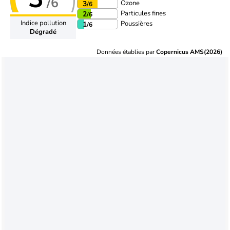
/6
Ozone
3
/6
Particules fines
2
/6
Indice pollution
Poussières
1
/6
Dégradé
Données établies par
Copernicus AMS(2026)