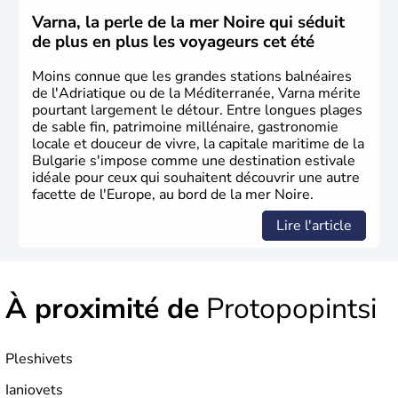
une république parlementaire démocratique. La principale
caractéristique de la
Bulgarie
est sa division en bandes de
Varna, la perle de la mer Noire qui séduit
montagnes et de plaines orientées est-ouest.
de plus en plus les voyageurs cet été
Moins connue que les grandes stations balnéaires
de l'Adriatique ou de la Méditerranée, Varna mérite
pourtant largement le détour. Entre longues plages
de sable fin, patrimoine millénaire, gastronomie
locale et douceur de vivre, la capitale maritime de la
Bulgarie s'impose comme une destination estivale
idéale pour ceux qui souhaitent découvrir une autre
facette de l'Europe, au bord de la mer Noire.
Lire l'article
À proximité de
Protopopintsi
Pleshivets
Ianiovets