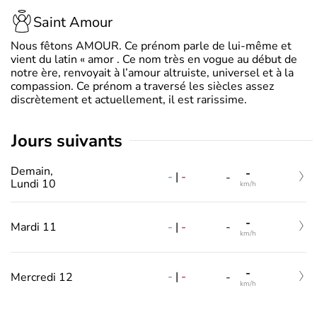
Saint Amour
Nous fêtons AMOUR. Ce prénom parle de lui-même et
vient du latin « amor . Ce nom très en vogue au début de
notre ère, renvoyait à l’amour altruiste, universel et à la
compassion. Ce prénom a traversé les siècles assez
discrètement et actuellement, il est rarissime.
jours suivants
Demain,
-
-
|
-
-
Lundi 10
km/h
-
-
|
-
Mardi 11
-
km/h
-
-
|
-
Mercredi 12
-
km/h