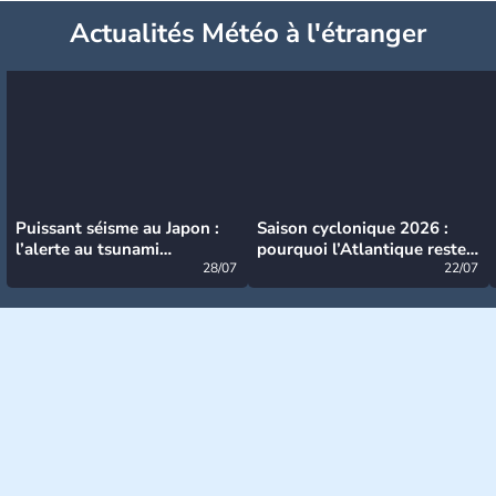
Actualités Météo à l'étranger
Puissant séisme au Japon :
Saison cyclonique 2026 :
l’alerte au tsunami
pourquoi l’Atlantique reste
désormais levée
28/07
très calme à ce stade ?
22/07