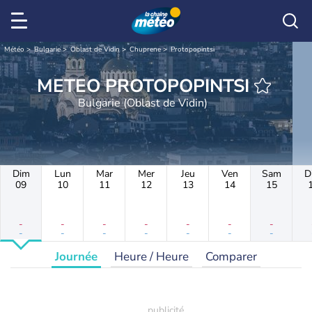
Météo
Bulgarie
Oblast de Vidin
Chuprene
Protopopintsi
METEO PROTOPOPINTSI
Bulgarie (Oblast de Vidin)
Dim
Lun
Mar
Mer
Jeu
Ven
Sam
D
09
10
11
12
13
14
15
-
-
-
-
-
-
-
-
-
-
-
-
-
-
Journée
Heure / Heure
Comparer