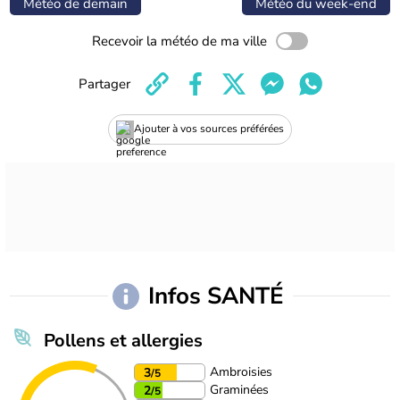
Météo de demain
Météo du week-end
Recevoir la météo de ma ville
Partager
Ajouter à vos sources préférées
Infos SANTÉ
Pollens et allergies
Ambroisies
3
/5
Graminées
2
/5