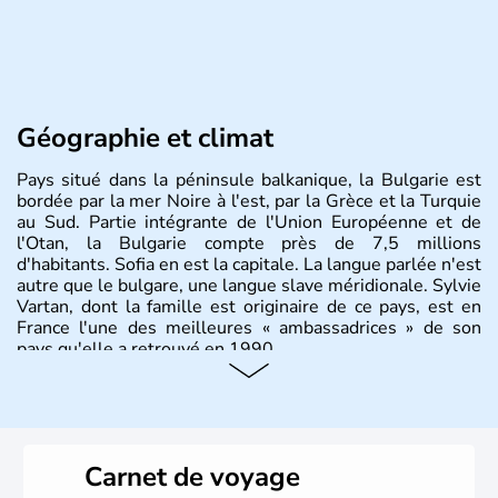
Géographie et climat
Pays situé dans la péninsule balkanique, la Bulgarie est
bordée par la mer Noire à l'est, par la Grèce et la Turquie
au Sud. Partie intégrante de l'Union Européenne et de
l'Otan, la Bulgarie compte près de 7,5 millions
d'habitants. Sofia en est la capitale. La langue parlée n'est
autre que le bulgare, une langue slave méridionale. Sylvie
Vartan, dont la famille est originaire de ce pays, est en
France l'une des meilleures « ambassadrices » de son
pays qu'elle a retrouvé en 1990.
Histoire et administration
Pays situé dans la péninsule balkanique, la
Bulgarie
est
bordée par la mer Noire à l’est, par la Grèce et la Turquie
Carnet de voyage
au Sud. Très puissant au Moyen-Âge, c’est aujourd’hui