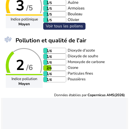
3
Aulne
1
/5
/5
Armoises
1
/5
Bouleau
1
/5
Indice pollinique
Olivier
1
/5
Moyen
Voir tous les pollens
Pollution et qualité de l'air
Dioxyde d'azote
1
/6
Dioxyde de soufre
1
/6
2
Monoxyde de carbone
1
/6
/6
Ozone
2
/6
Particules fines
1
/6
Indice pollution
Poussières
1
/6
Moyen
Données établies par
Copernicus AMS(2026)