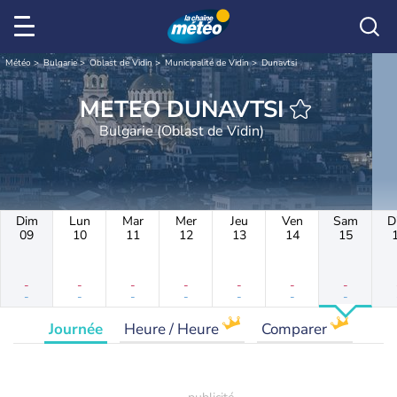
Météo
Bulgarie
Oblast de Vidin
Municipalité de Vidin
Dunavtsi
METEO DUNAVTSI
Bulgarie (Oblast de Vidin)
Dim
Lun
Mar
Mer
Jeu
Ven
Sam
D
09
10
11
12
13
14
15
-
-
-
-
-
-
-
-
-
-
-
-
-
-
Journée
Heure / Heure
Comparer