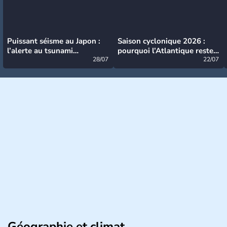
Puissant séisme au Japon :
Saison cyclonique 2026 :
l’alerte au tsunami
pourquoi l’Atlantique reste
désormais levée
28/07
très calme à ce stade ?
22/07
Géographie et climat