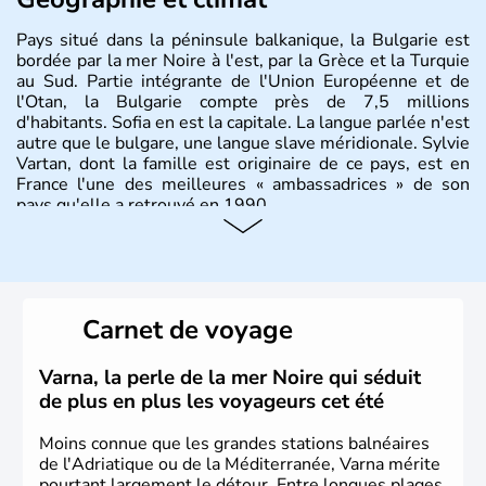
Pays situé dans la péninsule balkanique, la Bulgarie est
bordée par la mer Noire à l'est, par la Grèce et la Turquie
au Sud. Partie intégrante de l'Union Européenne et de
l'Otan, la Bulgarie compte près de 7,5 millions
d'habitants. Sofia en est la capitale. La langue parlée n'est
autre que le bulgare, une langue slave méridionale. Sylvie
Vartan, dont la famille est originaire de ce pays, est en
France l'une des meilleures « ambassadrices » de son
pays qu'elle a retrouvé en 1990.
Histoire et administration
Pays situé dans la péninsule balkanique, la
Bulgarie
est
bordée par la mer Noire à l’est, par la Grèce et la Turquie
Carnet de voyage
au Sud. Très puissant au Moyen-Âge, c’est aujourd’hui
une république parlementaire démocratique. La principale
caractéristique de la
Bulgarie
est sa division en bandes de
Varna, la perle de la mer Noire qui séduit
montagnes et de plaines orientées est-ouest.
de plus en plus les voyageurs cet été
Moins connue que les grandes stations balnéaires
de l'Adriatique ou de la Méditerranée, Varna mérite
pourtant largement le détour. Entre longues plages