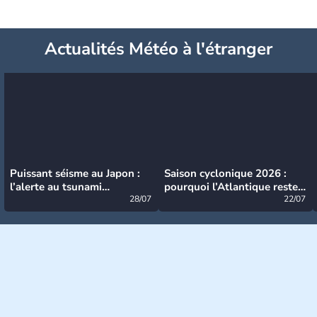
Actualités Météo à l'étranger
Puissant séisme au Japon :
Saison cyclonique 2026 :
l’alerte au tsunami
pourquoi l’Atlantique reste
désormais levée
28/07
très calme à ce stade ?
22/07