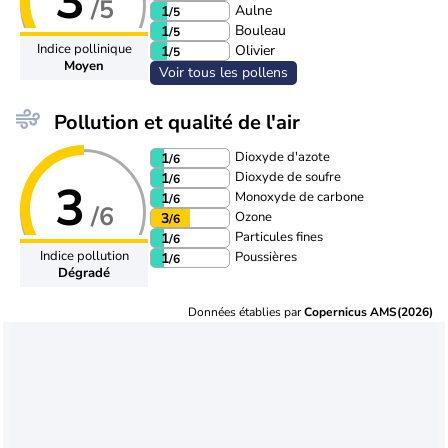
3
/5
Aulne
1
/5
Bouleau
1
/5
Indice pollinique
Olivier
1
/5
Moyen
Voir tous les pollens
Pollution et qualité de l'air
Dioxyde d'azote
1
/6
Dioxyde de soufre
1
/6
3
Monoxyde de carbone
1
/6
/6
Ozone
3
/6
Particules fines
1
/6
Indice pollution
Poussières
1
/6
Dégradé
Données établies par
Copernicus AMS(2026)