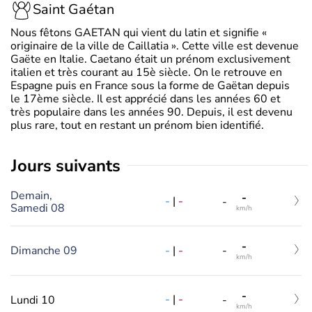
Saint Gaétan
Nous fêtons GAETAN qui vient du latin et signifie «
originaire de la ville de Caillatia ». Cette ville est devenue
Gaëte en Italie. Caetano était un prénom exclusivement
italien et très courant au 15è siècle. On le retrouve en
Espagne puis en France sous la forme de Gaëtan depuis
le 17ème siècle. Il est apprécié dans les années 60 et
très populaire dans les années 90. Depuis, il est devenu
plus rare, tout en restant un prénom bien identifié.
jours suivants
Demain,
-
-
|
-
-
Samedi 08
km/h
-
-
|
-
Dimanche 09
-
km/h
-
-
|
-
Lundi 10
-
km/h