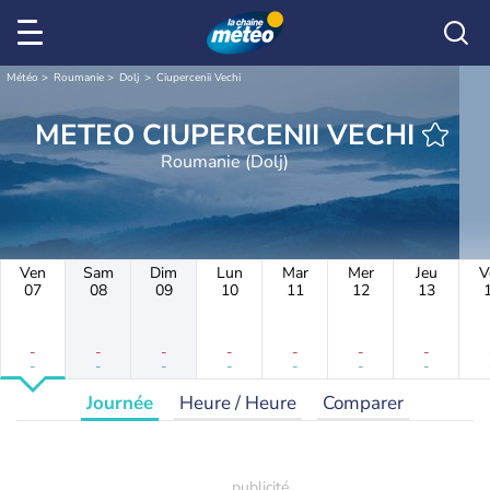
Météo
Roumanie
Dolj
Ciupercenii Vechi
METEO CIUPERCENII VECHI
Roumanie (Dolj)
Ven
Sam
Dim
Lun
Mar
Mer
Jeu
V
07
08
09
10
11
12
13
-
-
-
-
-
-
-
-
-
-
-
-
-
-
Journée
Heure / Heure
Comparer