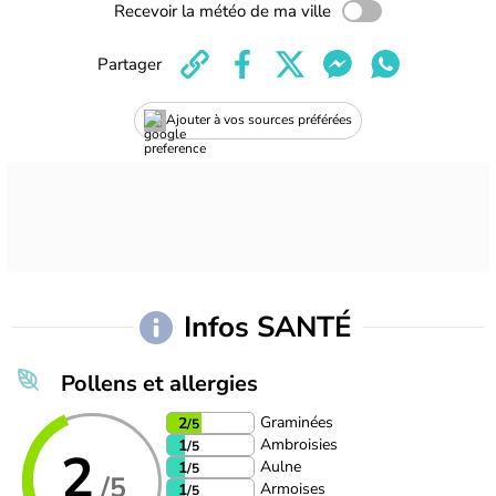
Recevoir la météo de ma ville
Partager
Ajouter à vos sources préférées
Infos SANTÉ
Pollens et allergies
Graminées
2
/5
Ambroisies
1
/5
2
Aulne
1
/5
/5
Armoises
1
/5