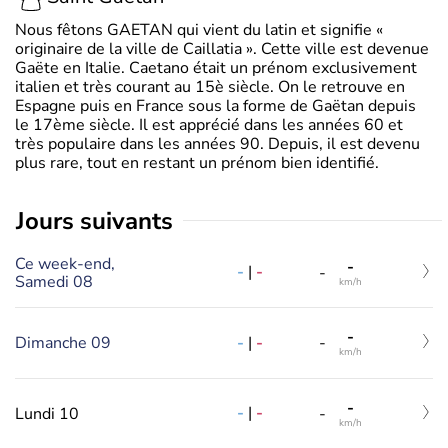
Nous fêtons GAETAN qui vient du latin et signifie «
originaire de la ville de Caillatia ». Cette ville est devenue
Gaëte en Italie. Caetano était un prénom exclusivement
italien et très courant au 15è siècle. On le retrouve en
Espagne puis en France sous la forme de Gaëtan depuis
le 17ème siècle. Il est apprécié dans les années 60 et
très populaire dans les années 90. Depuis, il est devenu
plus rare, tout en restant un prénom bien identifié.
jours suivants
Ce week-end,
-
-
|
-
-
Samedi 08
km/h
-
-
|
-
Dimanche 09
-
km/h
-
-
|
-
Lundi 10
-
km/h