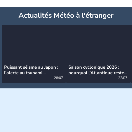
Actualités Météo à l'étranger
Puissant séisme au Japon :
Saison cyclonique 2026 :
l’alerte au tsunami
pourquoi l’Atlantique reste
désormais levée
28/07
très calme à ce stade ?
22/07