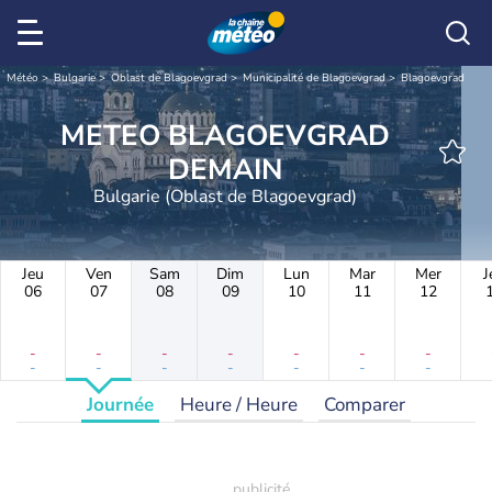
Météo
Bulgarie
Oblast de Blagoevgrad
Municipalité de Blagoevgrad
Blagoevgrad
METEO BLAGOEVGRAD
DEMAIN
Bulgarie (Oblast de Blagoevgrad)
Jeu
Ven
Sam
Dim
Lun
Mar
Mer
J
06
07
08
09
10
11
12
-
-
-
-
-
-
-
-
-
-
-
-
-
-
Journée
Heure / Heure
Comparer