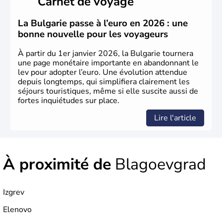
Carnet de voyage
au Sud. Très puissant au Moyen-Âge, c’est aujourd’hui
une république parlementaire démocratique. La principale
caractéristique de la
Bulgarie
est sa division en bandes de
La Bulgarie passe à l’euro en 2026 : une
montagnes et de plaines orientées est-ouest.
bonne nouvelle pour les voyageurs
À partir du 1er janvier 2026, la Bulgarie tournera
une page monétaire importante en abandonnant le
lev pour adopter l’euro. Une évolution attendue
depuis longtemps, qui simplifiera clairement les
séjours touristiques, même si elle suscite aussi de
fortes inquiétudes sur place.
Lire l'article
À proximité de
Blagoevgrad
Izgrev
Elenovo