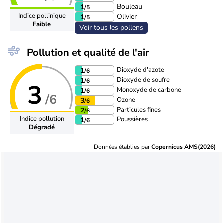
Bouleau
1
/5
Indice pollinique
Olivier
1
/5
Faible
Voir tous les pollens
Pollution et qualité de l'air
Dioxyde d'azote
1
/6
Dioxyde de soufre
1
/6
3
Monoxyde de carbone
1
/6
/6
Ozone
3
/6
Particules fines
2
/6
Indice pollution
Poussières
1
/6
Dégradé
Données établies par
Copernicus AMS(2026)