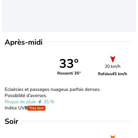
Après-midi
33°
20 km/h
Ressenti 35°
Rafales
45 km/h
Eclaircies et passages nuageux parfois denses.
Possibilité d'averses.
Risque de pluie
35 %
Indice UV
8
Très fort
Soir