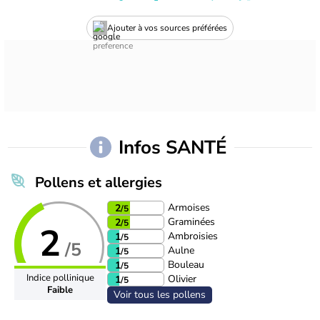
Ajouter à vos sources préférées
Infos SANTÉ
Pollens et allergies
Armoises
2
/5
Graminées
2
/5
2
Ambroisies
1
/5
/5
Aulne
1
/5
Bouleau
1
/5
Indice pollinique
Olivier
1
/5
Faible
Voir tous les pollens