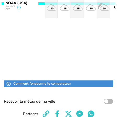
NOAA (USA)
SOURCE
40
45
25
30
60
GFS
Comment fonctionne le comparateur
Recevoir la météo de ma ville
Partager