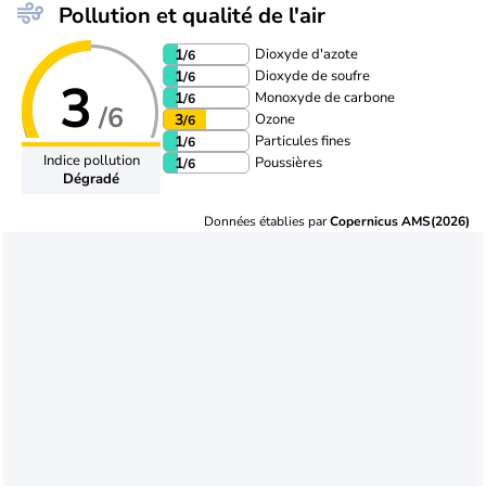
Pollution et qualité de l'air
Dioxyde d'azote
1
/6
Dioxyde de soufre
1
/6
3
Monoxyde de carbone
1
/6
/6
Ozone
3
/6
Particules fines
1
/6
Indice pollution
Poussières
1
/6
Dégradé
Données établies par
Copernicus AMS(2026)