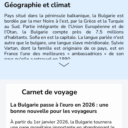
Géographie et climat
Pays situé dans la péninsule balkanique, la Bulgarie est
bordée par la mer Noire à l'est, par la Grèce et la Turquie
au Sud. Partie intégrante de l'Union Européenne et de
l'Otan, la Bulgarie compte près de 7,5 millions
d'habitants. Sofia en est la capitale. La langue parlée n'est
autre que le bulgare, une langue slave méridionale. Sylvie
Vartan, dont la famille est originaire de ce pays, est en
France l'une des meilleures « ambassadrices » de son
pays qu'elle a retrouvé en 1990.
Histoire et administration
Pays situé dans la péninsule balkanique, la
Bulgarie
est
bordée par la mer Noire à l’est, par la Grèce et la Turquie
Carnet de voyage
au Sud. Très puissant au Moyen-Âge, c’est aujourd’hui
une république parlementaire démocratique. La principale
caractéristique de la
Bulgarie
est sa division en bandes de
La Bulgarie passe à l’euro en 2026 : une
montagnes et de plaines orientées est-ouest.
bonne nouvelle pour les voyageurs
À partir du 1er janvier 2026, la Bulgarie tournera
une page monétaire importante en abandonnant le