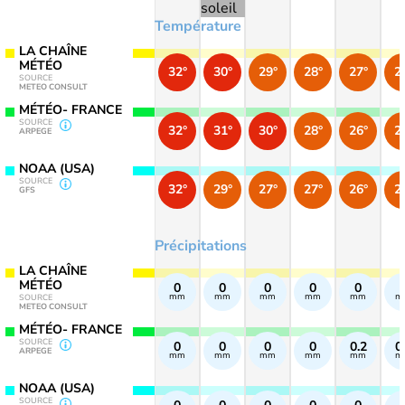
Température
LA CHAÎNE
MÉTÉO
32°
30°
29°
28°
27°
2
SOURCE
METEO CONSULT
MÉTÉO- FRANCE
SOURCE
32°
31°
30°
28°
26°
2
ARPEGE
NOAA (USA)
SOURCE
32°
29°
27°
27°
26°
2
GFS
Précipitations
LA CHAÎNE
MÉTÉO
0
0
0
0
0
mm
mm
mm
mm
mm
m
SOURCE
METEO CONSULT
MÉTÉO- FRANCE
SOURCE
0
0
0
0
0.2
0
ARPEGE
mm
mm
mm
mm
mm
m
NOAA (USA)
SOURCE