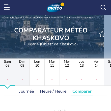
Météo
Bulgarie
Oblast de Khaskovo
Municipalité de Khaskovo
Khaskovo
COMPARATEUR MÉTÉO
KHASKOVO
Bulgarie (Oblast de Khaskovo)
Sam
Dim
Lun
Mar
Mer
Jeu
Ven
S
08
09
10
11
12
13
14
-
-
-
-
-
-
-
-
-
-
-
-
-
-
Journée
Heure / Heure
Comparer