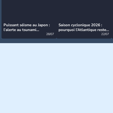
Puissant séisme au Japon :
Saison cyclonique 2026 :
l’alerte au tsunami
pourquoi l’Atlantique reste
désormais levée
28/07
très calme à ce stade ?
22/07