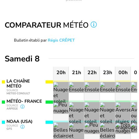
COMPARATEUR
MÉTÉO
Bulletin établi par
Régis CRÊPET
Samedi 8
20h
21h
22h
23h
00h
0
LA CHAÎNE
MÉTÉO
SOURCE
METEO CONSULT
MÉTÉO- FRANCE
SOURCE
ARPEGE
NOAA (USA)
SOURCE
GFS