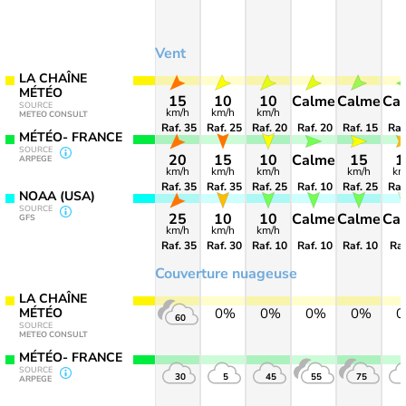
Vent
LA CHAÎNE
MÉTÉO
15
10
10
Calme
Calme
Ca
SOURCE
km/h
km/h
km/h
METEO CONSULT
Raf. 35
Raf. 25
Raf. 20
Raf. 20
Raf. 15
Raf
MÉTÉO- FRANCE
SOURCE
20
15
10
Calme
15
1
ARPEGE
km/h
km/h
km/h
km/h
km
Raf. 35
Raf. 35
Raf. 25
Raf. 10
Raf. 25
Raf
NOAA (USA)
SOURCE
25
10
10
Calme
Calme
Ca
GFS
km/h
km/h
km/h
Raf. 35
Raf. 30
Raf. 10
Raf. 10
Raf. 10
Raf
Couverture nuageuse
LA CHAÎNE
MÉTÉO
0%
0%
0%
0%
60
SOURCE
METEO CONSULT
MÉTÉO- FRANCE
SOURCE
30
5
45
55
75
ARPEGE