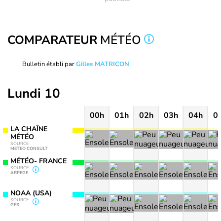
COMPARATEUR
MÉTÉO
Bulletin établi par
Gilles MATRICON
Lundi 10
00h
01h
02h
03h
04h
0
LA CHAÎNE
MÉTÉO
SOURCE
METEO CONSULT
MÉTÉO- FRANCE
SOURCE
ARPEGE
NOAA (USA)
SOURCE
GFS