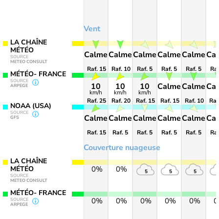
Vent
LA CHAÎNE
MÉTÉO
Calme
Calme
Calme
Calme
Calme
Ca
SOURCE
METEO CONSULT
Raf. 15
Raf. 10
Raf. 5
Raf. 5
Raf. 5
Raf
MÉTÉO- FRANCE
SOURCE
10
10
10
Calme
Calme
Ca
ARPEGE
km/h
km/h
km/h
Raf. 25
Raf. 20
Raf. 15
Raf. 15
Raf. 10
Raf
NOAA (USA)
SOURCE
Calme
Calme
Calme
Calme
Calme
Ca
GFS
Raf. 15
Raf. 5
Raf. 5
Raf. 5
Raf. 5
Raf
Couverture nuageuse
LA CHAÎNE
MÉTÉO
0%
0%
5
5
5
SOURCE
METEO CONSULT
MÉTÉO- FRANCE
0%
0%
0%
0%
0%
SOURCE
ARPEGE