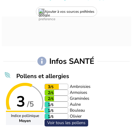
Ajouter à vos sources préférées
Infos SANTÉ
Pollens et allergies
Ambroisies
3
/5
Armoises
2
/5
3
Graminées
2
/5
/5
Aulne
1
/5
Bouleau
1
/5
Indice pollinique
Olivier
1
/5
Moyen
Voir tous les pollens