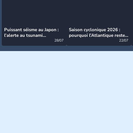
Puissant séisme au Japon :
Saison cyclonique 2026 :
l’alerte au tsunami
pourquoi l’Atlantique reste
désormais levée
28/07
très calme à ce stade ?
22/07