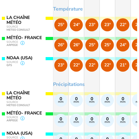
Température
LA CHAÎNE
MÉTÉO
25°
24°
23°
23°
22°
2
SOURCE
METEO CONSULT
MÉTÉO- FRANCE
SOURCE
26°
26°
25°
25°
24°
2
ARPEGE
NOAA (USA)
SOURCE
23°
22°
22°
22°
21°
2
GFS
Précipitations
LA CHAÎNE
MÉTÉO
0
0
0
0
0
mm
mm
mm
mm
mm
m
SOURCE
METEO CONSULT
MÉTÉO- FRANCE
SOURCE
0
0
0
0
0
ARPEGE
mm
mm
mm
mm
mm
m
NOAA (USA)
SOURCE