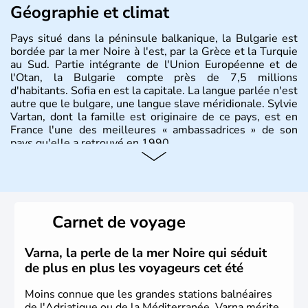
Géographie et climat
Pays situé dans la péninsule balkanique, la Bulgarie est
bordée par la mer Noire à l'est, par la Grèce et la Turquie
au Sud. Partie intégrante de l'Union Européenne et de
l'Otan, la Bulgarie compte près de 7,5 millions
d'habitants. Sofia en est la capitale. La langue parlée n'est
autre que le bulgare, une langue slave méridionale. Sylvie
Vartan, dont la famille est originaire de ce pays, est en
France l'une des meilleures « ambassadrices » de son
pays qu'elle a retrouvé en 1990.
Histoire et administration
Pays situé dans la péninsule balkanique, la
Bulgarie
est
bordée par la mer Noire à l’est, par la Grèce et la Turquie
Carnet de voyage
au Sud. Très puissant au Moyen-Âge, c’est aujourd’hui
une république parlementaire démocratique. La principale
caractéristique de la
Bulgarie
est sa division en bandes de
Varna, la perle de la mer Noire qui séduit
montagnes et de plaines orientées est-ouest.
de plus en plus les voyageurs cet été
Moins connue que les grandes stations balnéaires
de l'Adriatique ou de la Méditerranée, Varna mérite