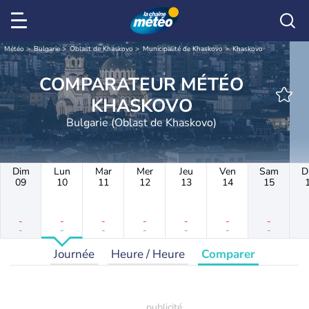
Météo
Bulgarie
Oblast de Khaskovo
Municipalité de Khaskovo
Khaskovo
COMPARATEUR MÉTÉO
KHASKOVO
Bulgarie (Oblast de Khaskovo)
Dim
Lun
Mar
Mer
Jeu
Ven
Sam
D
09
10
11
12
13
14
15
-
-
-
-
-
-
-
-
-
-
-
-
-
-
Journée
Heure / Heure
Comparer